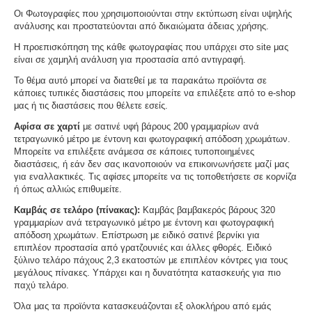
Οι Φωτογραφίες που χρησιμοποιούνται στην εκτύπωση είναι υψηλής
ανάλυσης και προστατεύονται από δικαιώματα άδειας χρήσης.
Η προεπισκόπηση της κάθε φωτογραφίας που υπάρχει στο site μας
είναι σε χαμηλή ανάλυση για προστασία από αντιγραφή.
Το θέμα αυτό μπορεί να διατεθεί με τα παρακάτω προϊόντα σε
κάποιες τυπικές διαστάσεις που μπορείτε να επιλέξετε από το e-shop
μας ή τις διαστάσεις που θέλετε εσείς.
Αφίσα σε χαρτί
με σατινέ υφή βάρους 200 γραμμαρίων ανά
τετραγωνικό μέτρο με έντονη και φωτογραφική απόδοση χρωμάτων.
Μπορείτε να επιλέξετε ανάμεσα σε κάποιες τυποποιημένες
διαστάσεις, ή εάν δεν σας ικανοποιούν να επικοινωνήσετε μαζί μας
για εναλλακτικές. Τις αφίσες μπορείτε να τις τοποθετήσετε σε κορνίζα
ή όπως αλλιώς επιθυμείτε.
Καμβάς σε τελάρο (πίνακας):
Καμβάς βαμβακερός βάρους 320
γραμμαρίων ανά τετραγωνικό μέτρο με έντονη και φωτογραφική
απόδοση χρωμάτων. Επίστρωση με ειδικό σατινέ βερνίκι για
επιπλέον προστασία από γρατζουνιές και άλλες φθορές. Ειδικό
ξύλινο τελάρο πάχους 2,3 εκατοστών με επιπλέον κόντρες για τους
μεγάλους πίνακες. Υπάρχει και η δυνατότητα κατασκευής για πιο
παχύ τελάρο.
Όλα μας τα προϊόντα κατασκευάζονται εξ ολοκλήρου από εμάς