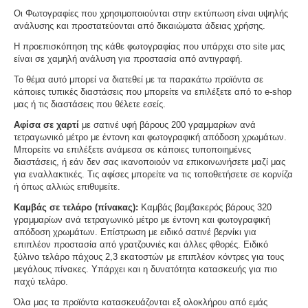
Οι Φωτογραφίες που χρησιμοποιούνται στην εκτύπωση είναι υψηλής
ανάλυσης και προστατεύονται από δικαιώματα άδειας χρήσης.
Η προεπισκόπηση της κάθε φωτογραφίας που υπάρχει στο site μας
είναι σε χαμηλή ανάλυση για προστασία από αντιγραφή.
Το θέμα αυτό μπορεί να διατεθεί με τα παρακάτω προϊόντα σε
κάποιες τυπικές διαστάσεις που μπορείτε να επιλέξετε από το e-shop
μας ή τις διαστάσεις που θέλετε εσείς.
Αφίσα σε χαρτί
με σατινέ υφή βάρους 200 γραμμαρίων ανά
τετραγωνικό μέτρο με έντονη και φωτογραφική απόδοση χρωμάτων.
Μπορείτε να επιλέξετε ανάμεσα σε κάποιες τυποποιημένες
διαστάσεις, ή εάν δεν σας ικανοποιούν να επικοινωνήσετε μαζί μας
για εναλλακτικές. Τις αφίσες μπορείτε να τις τοποθετήσετε σε κορνίζα
ή όπως αλλιώς επιθυμείτε.
Καμβάς σε τελάρο (πίνακας):
Καμβάς βαμβακερός βάρους 320
γραμμαρίων ανά τετραγωνικό μέτρο με έντονη και φωτογραφική
απόδοση χρωμάτων. Επίστρωση με ειδικό σατινέ βερνίκι για
επιπλέον προστασία από γρατζουνιές και άλλες φθορές. Ειδικό
ξύλινο τελάρο πάχους 2,3 εκατοστών με επιπλέον κόντρες για τους
μεγάλους πίνακες. Υπάρχει και η δυνατότητα κατασκευής για πιο
παχύ τελάρο.
Όλα μας τα προϊόντα κατασκευάζονται εξ ολοκλήρου από εμάς