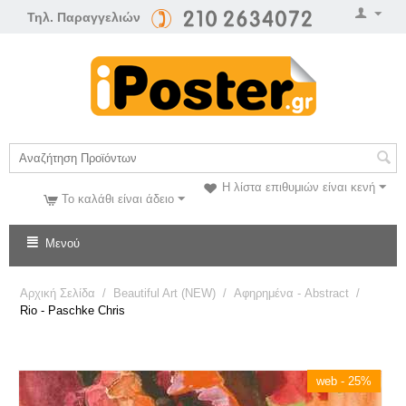
Τηλ. Παραγγελιών
Η λίστα επιθυμιών είναι κενή
Το καλάθι είναι άδειο
Μενού
Αρχική Σελίδα
/
Beautiful Art (NEW)
/
Αφηρημένα - Abstract
/
Rio - Paschke Chris
web - 25%