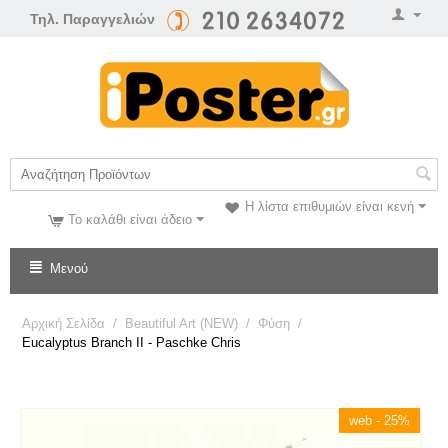
Τηλ. Παραγγελιών
Η λίστα επιθυμιών είναι κενή
Το καλάθι είναι άδειο
Μενού
Αρχική Σελίδα
/
Beautiful Art (NEW)
/
Φύση
/
Eucalyptus Branch II - Paschke Chris
web - 25%