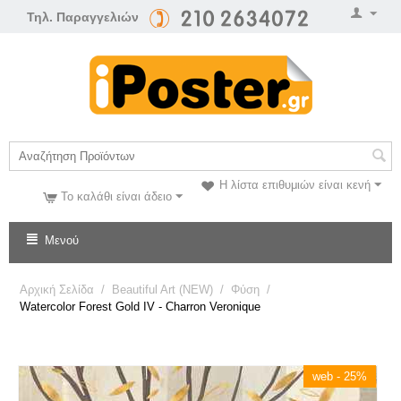
Τηλ. Παραγγελιών
Η λίστα επιθυμιών είναι κενή
Το καλάθι είναι άδειο
Μενού
Αρχική Σελίδα
/
Beautiful Art (NEW)
/
Φύση
/
Watercolor Forest Gold IV - Charron Veronique
web - 25%