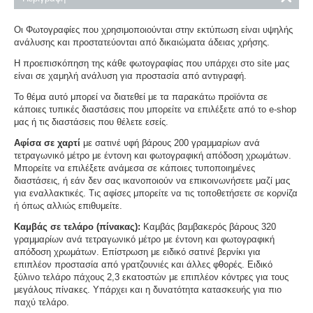
Οι Φωτογραφίες που χρησιμοποιούνται στην εκτύπωση είναι υψηλής
ανάλυσης και προστατεύονται από δικαιώματα άδειας χρήσης.
Η προεπισκόπηση της κάθε φωτογραφίας που υπάρχει στο site μας
είναι σε χαμηλή ανάλυση για προστασία από αντιγραφή.
Το θέμα αυτό μπορεί να διατεθεί με τα παρακάτω προϊόντα σε
κάποιες τυπικές διαστάσεις που μπορείτε να επιλέξετε από το e-shop
μας ή τις διαστάσεις που θέλετε εσείς.
Αφίσα σε χαρτί
με σατινέ υφή βάρους 200 γραμμαρίων ανά
τετραγωνικό μέτρο με έντονη και φωτογραφική απόδοση χρωμάτων.
Μπορείτε να επιλέξετε ανάμεσα σε κάποιες τυποποιημένες
διαστάσεις, ή εάν δεν σας ικανοποιούν να επικοινωνήσετε μαζί μας
για εναλλακτικές. Τις αφίσες μπορείτε να τις τοποθετήσετε σε κορνίζα
ή όπως αλλιώς επιθυμείτε.
Καμβάς σε τελάρο (πίνακας):
Καμβάς βαμβακερός βάρους 320
γραμμαρίων ανά τετραγωνικό μέτρο με έντονη και φωτογραφική
απόδοση χρωμάτων. Επίστρωση με ειδικό σατινέ βερνίκι για
επιπλέον προστασία από γρατζουνιές και άλλες φθορές. Ειδικό
ξύλινο τελάρο πάχους 2,3 εκατοστών με επιπλέον κόντρες για τους
μεγάλους πίνακες. Υπάρχει και η δυνατότητα κατασκευής για πιο
παχύ τελάρο.