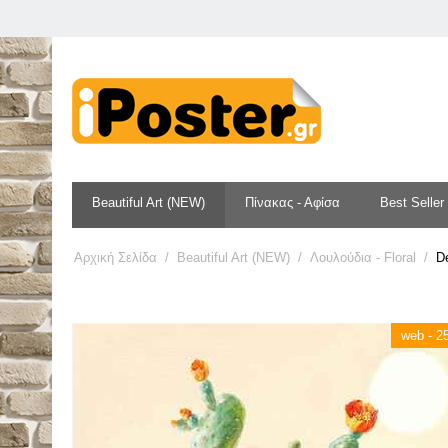
Beautiful Art (NEW)
Πίνακας - Αφίσα
Best Seller
Αρχική Σελίδα
/
Beautiful Art (NEW)
/
Λουλούδια - Floral
/
D
web - 