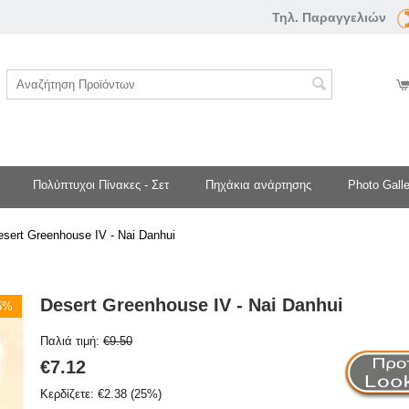
Τηλ. Παραγγελιών
Πολύπτυχοι Πίνακες - Σετ
Πηχάκια ανάρτησης
Photo Galle
esert Greenhouse IV - Nai Danhui
Desert Greenhouse IV - Nai Danhui
25%
Παλιά τιμή:
€
9.50
€
7.12
Κερδίζετε:
€
2.38
(
25
%)