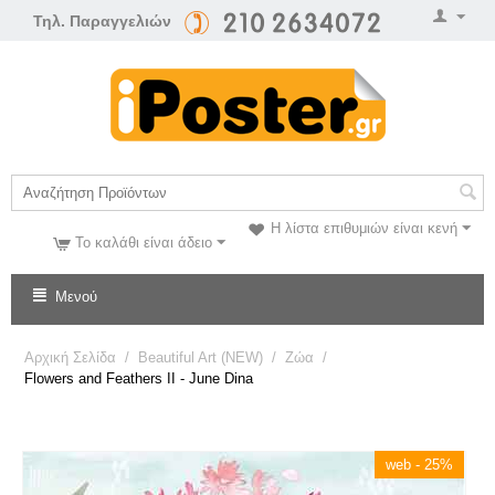
Τηλ. Παραγγελιών
Η λίστα επιθυμιών είναι κενή
Το καλάθι είναι άδειο
Μενού
Αρχική Σελίδα
/
Beautiful Art (NEW)
/
Ζώα
/
Flowers and Feathers II - June Dina
web - 25%