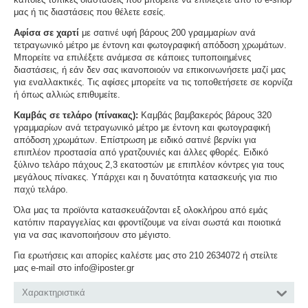
μας ή τις διαστάσεις που θέλετε εσείς.
Αφίσα σε χαρτί
με σατινέ υφή βάρους 200 γραμμαρίων ανά
τετραγωνικό μέτρο με έντονη και φωτογραφική απόδοση χρωμάτων.
Μπορείτε να επιλέξετε ανάμεσα σε κάποιες τυποποιημένες
διαστάσεις, ή εάν δεν σας ικανοποιούν να επικοινωνήσετε μαζί μας
για εναλλακτικές. Τις αφίσες μπορείτε να τις τοποθετήσετε σε κορνίζα
ή όπως αλλιώς επιθυμείτε.
Καμβάς σε τελάρο (πίνακας):
Καμβάς βαμβακερός βάρους 320
γραμμαρίων ανά τετραγωνικό μέτρο με έντονη και φωτογραφική
απόδοση χρωμάτων. Επίστρωση με ειδικό σατινέ βερνίκι για
επιπλέον προστασία από γρατζουνιές και άλλες φθορές. Ειδικό
ξύλινο τελάρο πάχους 2,3 εκατοστών με επιπλέον κόντρες για τους
μεγάλους πίνακες. Υπάρχει και η δυνατότητα κατασκευής για πιο
παχύ τελάρο.
Όλα μας τα προϊόντα κατασκευάζονται εξ ολοκλήρου από εμάς
κατόπιν παραγγελίας και φροντίζουμε να είναι σωστά και ποιοτικά
για να σας ικανοποιήσουν στο μέγιστο.
Για ερωτήσεις και απορίες καλέστε μας στο 210 2634072 ή στείλτε
μας e-mail στο info@iposter.gr
Χαρακτηριστικά