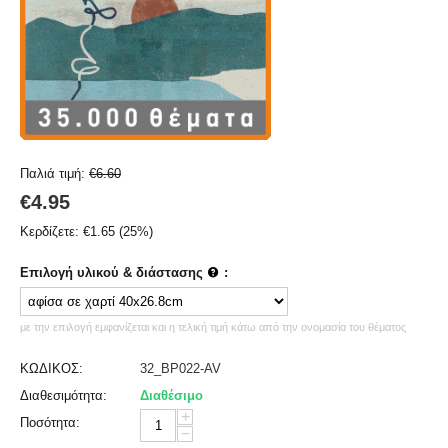
Παλιά τιμή:
€
6.60
€
4.95
Κερδίζετε:
€
1.65
(
25
%)
Επιλογή υλικού & διάστασης
:
με την επιλογή εμφανίζεται και η τελική τιμή κάτω από την ονομασία του θέματος
ΚΩΔΙΚΟΣ:
32_BP022-AV
Διαθεσιμότητα:
Διαθέσιμο
+
Ποσότητα:
−