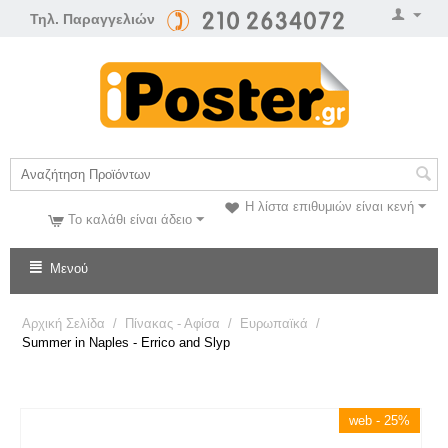
Τηλ. Παραγγελιών
Η λίστα επιθυμιών είναι κενή
Το καλάθι είναι άδειο
Μενού
Αρχική Σελίδα
/
Πίνακας - Αφίσα
/
Ευρωπαϊκά
/
Summer in Naples - Errico and Slyp
web - 25%