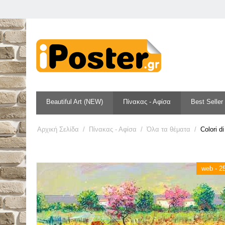
Beautiful Art (NEW)
Πίνακας - Αφίσα
Best Seller
Αρχική Σελίδα
/
Πίνακας - Αφίσα
/
Όλα τα θέματα
/
Colori di
web - 