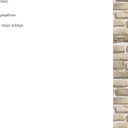
τικές.
χρωμάτων.
ο παχύ τελάρο.