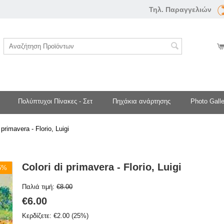
Τηλ. Παραγγελιών
Πολύπτυχοι Πίνακες - Σετ
Πηχάκια ανάρτησης
Photo Galle
 primavera - Florio, Luigi
Colori di primavera - Florio, Luigi
25%
Παλιά τιμή:
€
8.00
€
6.00
Κερδίζετε:
€
2.00
(
25
%)