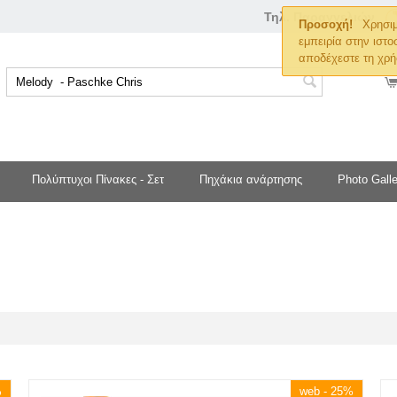
Τηλ. Παραγγελιών
Προσοχή!
Χρησιμ
εμπειρία στην ιστο
αποδέχεστε τη χρή
Πολύπτυχοι Πίνακες - Σετ
Πηχάκια ανάρτησης
Photo Galle
%
web - 25%