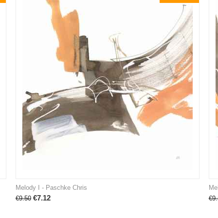
Melody I - Paschke Chris
Mel
€
7.12
€
9.50
€
9.