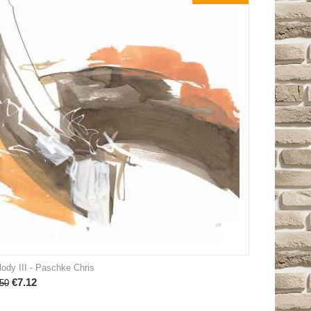
ody III - Paschke Chris
€
7.12
50