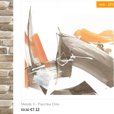
web - 25
Melody II - Paschke Chris
€
7.12
€
9.50