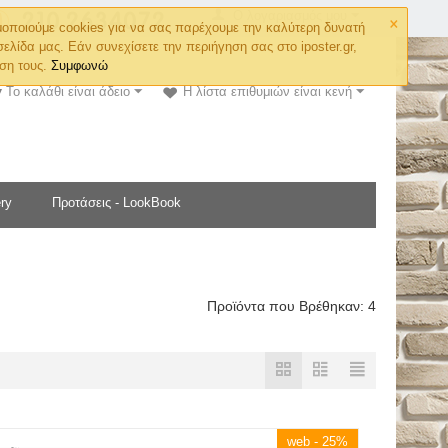
×
Ο λογαριασμός μου
οποιούμε cookies για να σας παρέχουμε την καλύτερη δυνατή
σελίδα μας. Εάν συνεχίσετε την περιήγηση σας στο iposter.gr,
ση τους.
Συμφωνώ
Το καλάθι είναι άδειο
Η λίστα επιθυμιών είναι κενή
ry
Προτάσεις - LookBook
Προϊόντα που Βρέθηκαν: 4
web - 25%