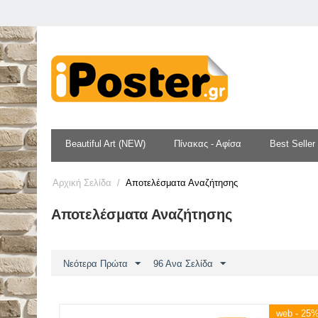
Beautiful Art (NEW)
Πίνακας - Αφίσα
Best Seller
Αρχική Σελίδα
/
Αποτελέσματα Αναζήτησης
Αποτελέσματα Αναζήτησης
Νεότερα Πρώτα
96 Ανα Σελίδα
web - 25