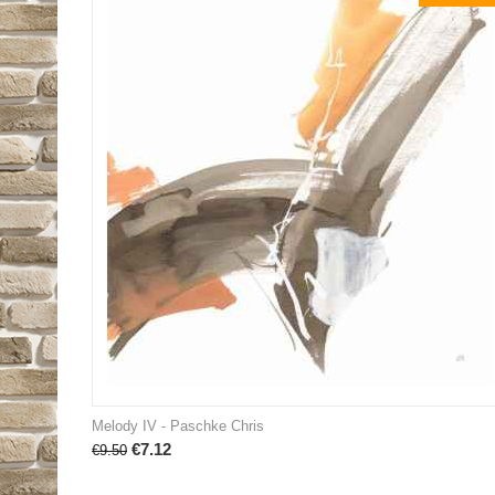
Melody IV - Paschke Chris
€
7.12
€
9.50