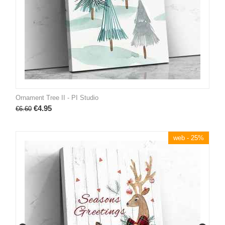
Ornament Tree II - PI Studio
€
4.95
€
6.60
web - 25%