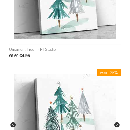
Ornament Tree I - PI Studio
€
4.95
€
6.60
web - 25%