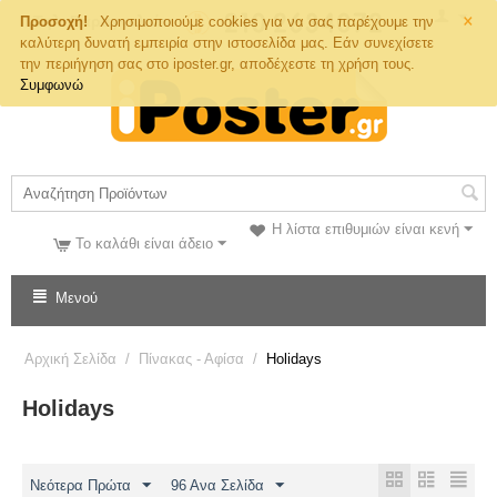
×
Τηλ. Παραγγελιών
Προσοχή!
Χρησιμοποιούμε cookies για να σας παρέχουμε την
καλύτερη δυνατή εμπειρία στην ιστοσελίδα μας. Εάν συνεχίσετε
την περιήγηση σας στο iposter.gr, αποδέχεστε τη χρήση τους.
Συμφωνώ
Η λίστα επιθυμιών είναι κενή
Το καλάθι είναι άδειο
Μενού
Αρχική Σελίδα
/
Πίνακας - Αφίσα
/
Holidays
Holidays
Νεότερα Πρώτα
96 Ανα Σελίδα