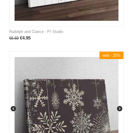
Rudolph and Clarice - PI Studio
€
4.95
€
6.60
web - 25%