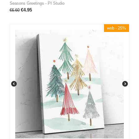
Seasons Greetings - PI Studio
€
4.95
€
6.60
web - 25%