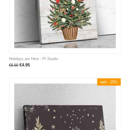
Holidays are Here - PI Studio
€
4.95
€
6.60
web - 25%