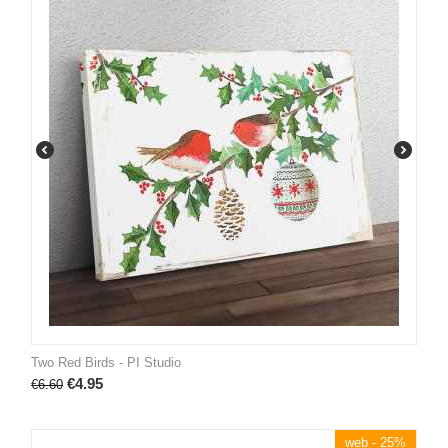
Two Red Birds - PI Studio
€
4.95
€
6.60
web - 25%