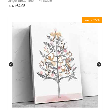
Ginger Bread Tree I - PI Studio
€
4.95
€
6.60
web - 25%