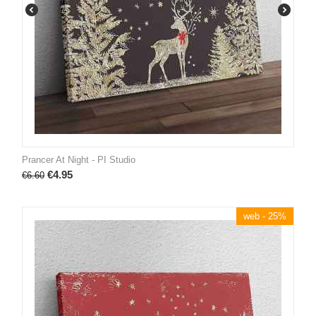
Prancer At Night - PI Studio
€
4.95
€
6.60
web - 25%