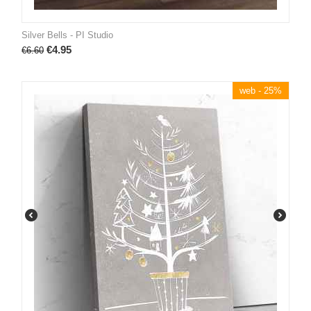
Silver Bells - PI Studio
€
4.95
€
6.60
web - 25%