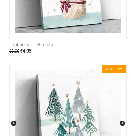
Let it Snow II - PI Studio
€
4.95
€
6.60
web - 25%