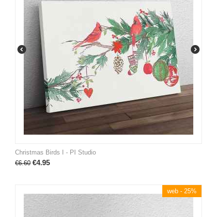
Christmas Birds I - PI Studio
€
4.95
€
6.60
web - 25%