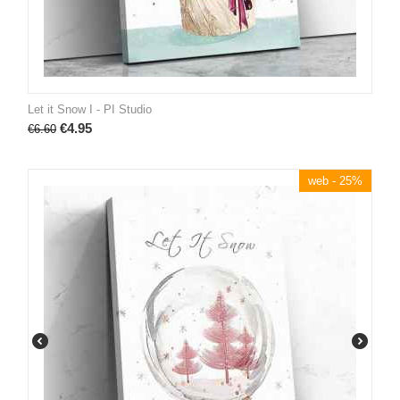
Let it Snow I - PI Studio
€
4.95
€
6.60
web - 25%