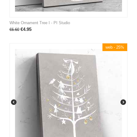
White Ornament Tree I - PI Studio
€
4.95
€
6.60
web - 25%