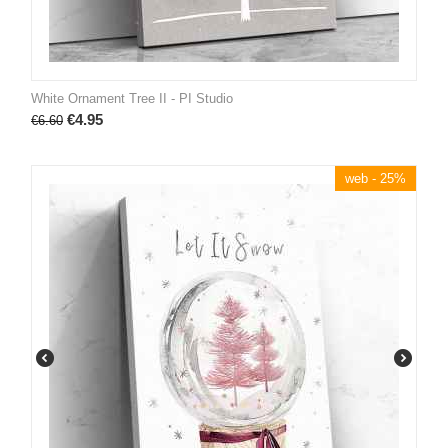
White Ornament Tree II - PI Studio
€
4.95
€
6.60
web - 25%