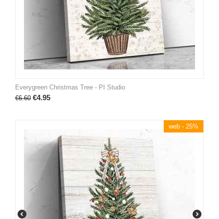
Everygreen Christmas Tree - PI Studio
€
4.95
€
6.60
web - 25%