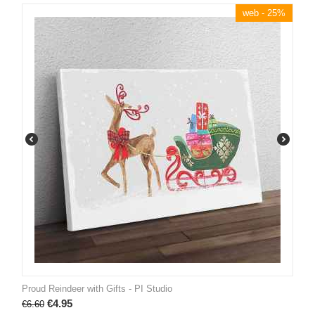
web - 25%
Proud Reindeer with Gifts - PI Studio
€
4.95
€
6.60