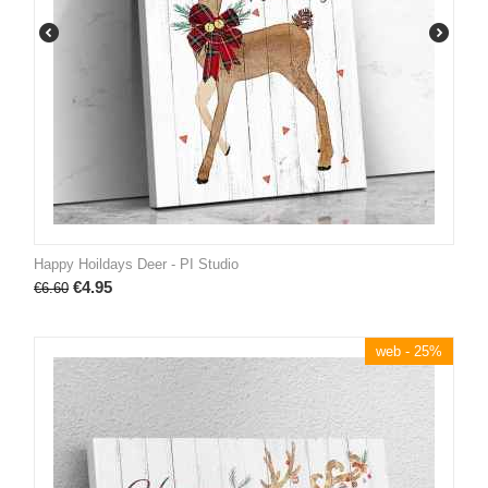
Happy Hoildays Deer - PI Studio
€
4.95
€
6.60
web - 25%