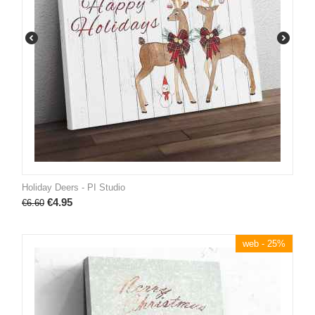
Holiday Deers - PI Studio
€
4.95
€
6.60
web - 25%