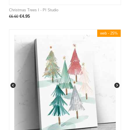
Christmas Trees I - PI Studio
€
4.95
€
6.60
web - 25%