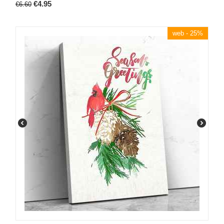
€
4.95
€
6.60
web - 25%