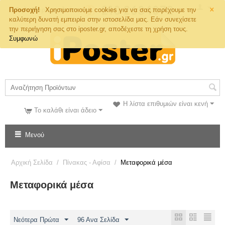
×
Τηλ. Παραγγελιών
Προσοχή!
Χρησιμοποιούμε cookies για να σας παρέχουμε την
καλύτερη δυνατή εμπειρία στην ιστοσελίδα μας. Εάν συνεχίσετε
την περιήγηση σας στο iposter.gr, αποδέχεστε τη χρήση τους.
Συμφωνώ
Η λίστα επιθυμιών είναι κενή
Το καλάθι είναι άδειο
Μενού
Αρχική Σελίδα
/
Πίνακας - Αφίσα
/
Mεταφορικά μέσα
Mεταφορικά μέσα
Νεότερα Πρώτα
96 Ανα Σελίδα