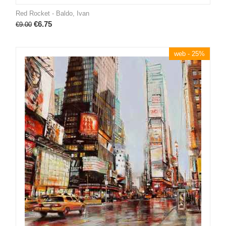
Red Rocket - Baldo, Ivan
€
6.75
€
9.00
web - 25%