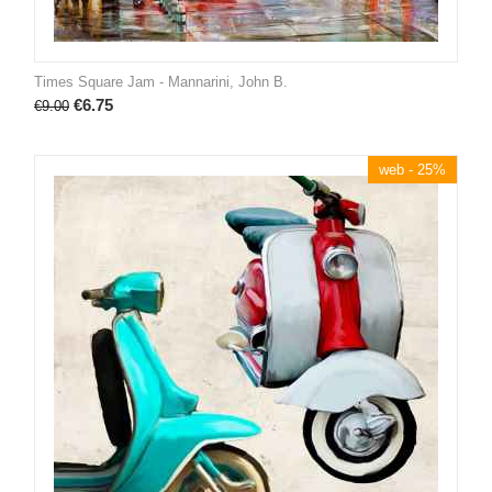
Times Square Jam - Mannarini, John B.
€
6.75
€
9.00
web - 25%