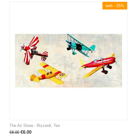
web - 25%
The Air Show - Rizzardi, Teo
€
6.00
€
8.00