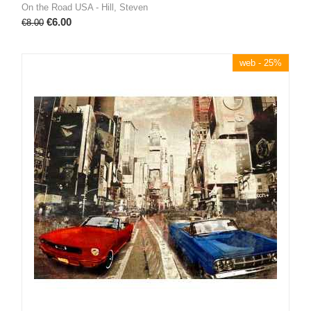
On the Road USA - Hill, Steven
€
6.00
€
8.00
web - 25%