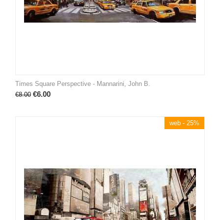
Times Square Perspective - Mannarini, John B.
€
6.00
€
8.00
web - 25%