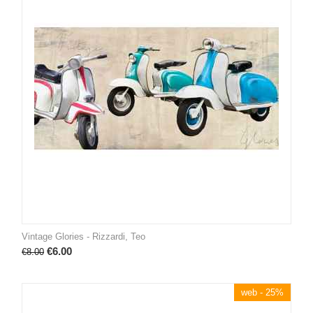
Vintage Glories - Rizzardi, Teo
€
6.00
€
8.00
web - 25%