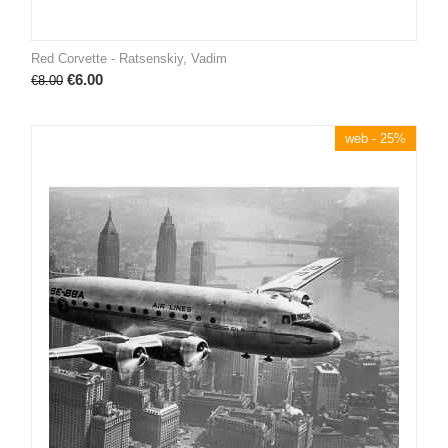
Red Corvette - Ratsenskiy, Vadim
€
6.00
€
8.00
web - 25%