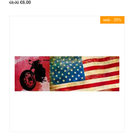
€
6.00
€
8.00
web - 25%