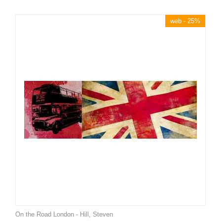
web - 25%
On the Road London - Hill, Steven