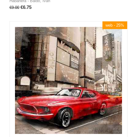
Habanera - Baldo, Ivan
€
6.75
€
9.00
web - 25%