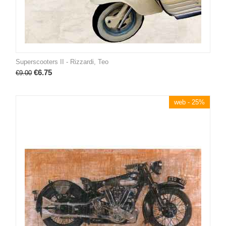
Superscooters II - Rizzardi, Teo
€
6.75
€
9.00
web - 25%