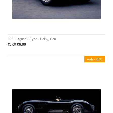
1951 Jaguar C-Type - Heiny, Don
€
6.00
€
8.00
web - 25%