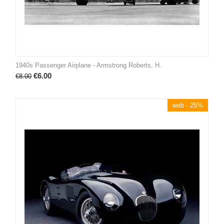
1940s Passenger Airplane - Armstrong Roberts, H.
€
6.00
€
8.00
web - 25%