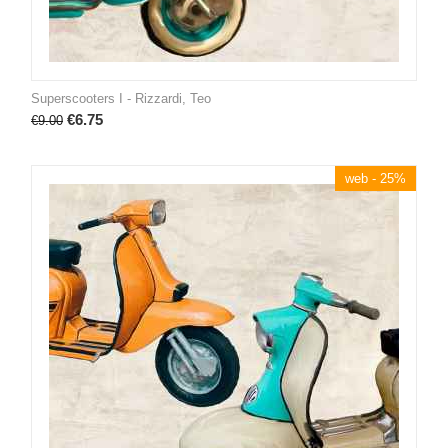
Superscooters I - Rizzardi, Teo
€
6.75
€
9.00
web - 25%