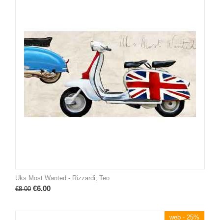
Uks Most Wanted - Rizzardi, Teo
€
6.00
€
8.00
web - 25%