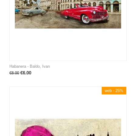
Habanera - Baldo, Ivan
€
6.00
€
8.00
web - 25%