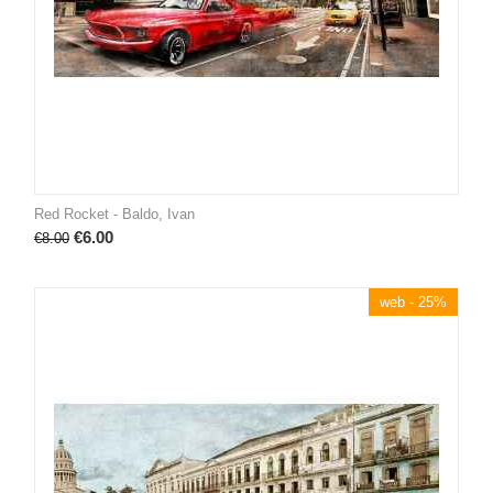
Red Rocket - Baldo, Ivan
€
6.00
€
8.00
web - 25%