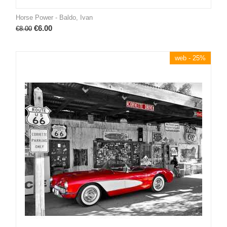
Horse Power - Baldo, Ivan
€
6.00
€
8.00
web - 25%