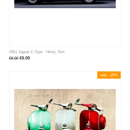
1951 Jaguar C-Type - Heiny, Don
€
6.00
€
8.00
web - 25%