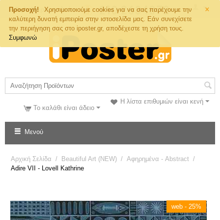
×
Τηλ. Παραγγελιών
Προσοχή!
Χρησιμοποιούμε cookies για να σας παρέχουμε την
καλύτερη δυνατή εμπειρία στην ιστοσελίδα μας. Εάν συνεχίσετε
την περιήγηση σας στο iposter.gr, αποδέχεστε τη χρήση τους.
Συμφωνώ
Η λίστα επιθυμιών είναι κενή
Το καλάθι είναι άδειο
Μενού
Αρχική Σελίδα
/
Beautiful Art (NEW)
/
Αφηρημένα - Abstract
/
Adire VII - Lovell Kathrine
web - 25%