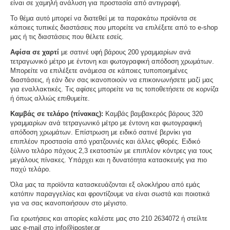
είναι σε χαμηλή ανάλυση για προστασία από αντιγραφή.
Το θέμα αυτό μπορεί να διατεθεί με τα παρακάτω προϊόντα σε
κάποιες τυπικές διαστάσεις που μπορείτε να επιλέξετε από το e-shop
μας ή τις διαστάσεις που θέλετε εσείς.
Αφίσα σε χαρτί
με σατινέ υφή βάρους 200 γραμμαρίων ανά
τετραγωνικό μέτρο με έντονη και φωτογραφική απόδοση χρωμάτων.
Μπορείτε να επιλέξετε ανάμεσα σε κάποιες τυποποιημένες
διαστάσεις, ή εάν δεν σας ικανοποιούν να επικοινωνήσετε μαζί μας
για εναλλακτικές. Τις αφίσες μπορείτε να τις τοποθετήσετε σε κορνίζα
ή όπως αλλιώς επιθυμείτε.
Καμβάς σε τελάρο (πίνακας):
Καμβάς βαμβακερός βάρους 320
γραμμαρίων ανά τετραγωνικό μέτρο με έντονη και φωτογραφική
απόδοση χρωμάτων. Επίστρωση με ειδικό σατινέ βερνίκι για
επιπλέον προστασία από γρατζουνιές και άλλες φθορές. Ειδικό
ξύλινο τελάρο πάχους 2,3 εκατοστών με επιπλέον κόντρες για τους
μεγάλους πίνακες. Υπάρχει και η δυνατότητα κατασκευής για πιο
παχύ τελάρο.
Όλα μας τα προϊόντα κατασκευάζονται εξ ολοκλήρου από εμάς
κατόπιν παραγγελίας και φροντίζουμε να είναι σωστά και ποιοτικά
για να σας ικανοποιήσουν στο μέγιστο.
Για ερωτήσεις και απορίες καλέστε μας στο 210 2634072 ή στείλτε
μας e-mail στο info@iposter.gr