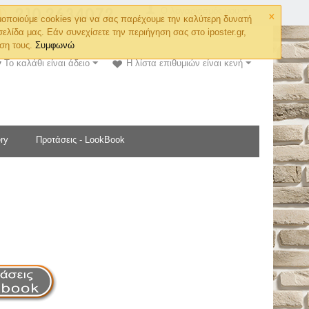
×
Ο λογαριασμός μου
οποιούμε cookies για να σας παρέχουμε την καλύτερη δυνατή
σελίδα μας. Εάν συνεχίσετε την περιήγηση σας στο iposter.gr,
ση τους.
Συμφωνώ
Το καλάθι είναι άδειο
Η λίστα επιθυμιών είναι κενή
ry
Προτάσεις - LookBook