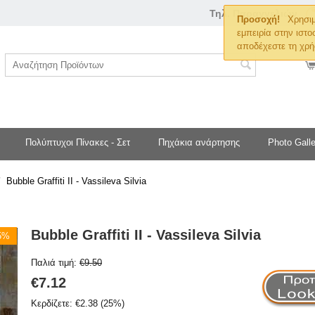
Τηλ. Παραγγελιών
Προσοχή!
Χρησιμ
εμπειρία στην ιστο
αποδέχεστε τη χρή
Πολύπτυχοι Πίνακες - Σετ
Πηχάκια ανάρτησης
Photo Galle
/
Bubble Graffiti II - Vassileva Silvia
Bubble Graffiti II - Vassileva Silvia
25%
Παλιά τιμή:
€
9.50
€
7.12
Κερδίζετε:
€
2.38
(
25
%)