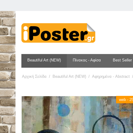
Beautiful Art (NEW)
Πίνακας - Αφίσα
Best Seller
Αρχική Σελίδα
/
Beautiful Art (NEW)
/
Αφηρημένα - Abstract
web - 