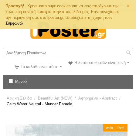
×
Τηλ. Παραγγελιών
Προσοχή!
Χρησιμοποιούμε cookies για να σας παρέχουμε την
καλύτερη δυνατή εμπειρία στην ιστοσελίδα μας. Εάν συνεχίσετε
την περιήγηση σας στο iposter.gr, αποδέχεστε τη χρήση τους.
Συμφωνώ
Η λίστα επιθυμιών είναι κενή
Το καλάθι είναι άδειο
Μενού
Αρχική Σελίδα
/
Beautiful Art (NEW)
/
Αφηρημένα - Abstract
/
Calm Water Neutral - Munger Pamela
web - 25%