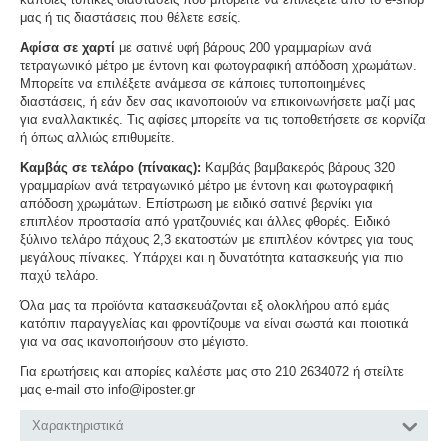
μας ή τις διαστάσεις που θέλετε εσείς.
Αφίσα σε χαρτί
με σατινέ υφή βάρους 200 γραμμαρίων ανά
τετραγωνικό μέτρο με έντονη και φωτογραφική απόδοση χρωμάτων.
Μπορείτε να επιλέξετε ανάμεσα σε κάποιες τυποποιημένες
διαστάσεις, ή εάν δεν σας ικανοποιούν να επικοινωνήσετε μαζί μας
για εναλλακτικές. Τις αφίσες μπορείτε να τις τοποθετήσετε σε κορνίζα
ή όπως αλλιώς επιθυμείτε.
Καμβάς σε τελάρο (πίνακας):
Καμβάς βαμβακερός βάρους 320
γραμμαρίων ανά τετραγωνικό μέτρο με έντονη και φωτογραφική
απόδοση χρωμάτων. Επίστρωση με ειδικό σατινέ βερνίκι για
επιπλέον προστασία από γρατζουνιές και άλλες φθορές. Ειδικό
ξύλινο τελάρο πάχους 2,3 εκατοστών με επιπλέον κόντρες για τους
μεγάλους πίνακες. Υπάρχει και η δυνατότητα κατασκευής για πιο
παχύ τελάρο.
Όλα μας τα προϊόντα κατασκευάζονται εξ ολοκλήρου από εμάς
κατόπιν παραγγελίας και φροντίζουμε να είναι σωστά και ποιοτικά
για να σας ικανοποιήσουν στο μέγιστο.
Για ερωτήσεις και απορίες καλέστε μας στο 210 2634072 ή στείλτε
μας e-mail στο info@iposter.gr
Χαρακτηριστικά