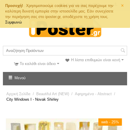
×
Τηλ. Παραγγελιών
Προσοχή!
Χρησιμοποιούμε cookies για να σας παρέχουμε την
καλύτερη δυνατή εμπειρία στην ιστοσελίδα μας. Εάν συνεχίσετε
την περιήγηση σας στο iposter.gr, αποδέχεστε τη χρήση τους.
Συμφωνώ
Η λίστα επιθυμιών είναι κενή
Το καλάθι είναι άδειο
Μενού
Αρχική Σελίδα
/
Beautiful Art (NEW)
/
Αφηρημένα - Abstract
/
City Windows I - Novak Shirley
web - 25%