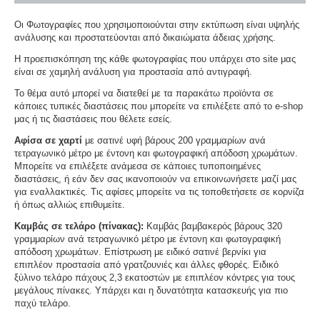
Οι Φωτογραφίες που χρησιμοποιούνται στην εκτύπωση είναι υψηλής
ανάλυσης και προστατεύονται από δικαιώματα άδειας χρήσης.
Η προεπισκόπηση της κάθε φωτογραφίας που υπάρχει στο site μας
είναι σε χαμηλή ανάλυση για προστασία από αντιγραφή.
Το θέμα αυτό μπορεί να διατεθεί με τα παρακάτω προϊόντα σε
κάποιες τυπικές διαστάσεις που μπορείτε να επιλέξετε από το e-shop
μας ή τις διαστάσεις που θέλετε εσείς.
Αφίσα σε χαρτί
με σατινέ υφή βάρους 200 γραμμαρίων ανά
τετραγωνικό μέτρο με έντονη και φωτογραφική απόδοση χρωμάτων.
Μπορείτε να επιλέξετε ανάμεσα σε κάποιες τυποποιημένες
διαστάσεις, ή εάν δεν σας ικανοποιούν να επικοινωνήσετε μαζί μας
για εναλλακτικές. Τις αφίσες μπορείτε να τις τοποθετήσετε σε κορνίζα
ή όπως αλλιώς επιθυμείτε.
Καμβάς σε τελάρο (πίνακας):
Καμβάς βαμβακερός βάρους 320
γραμμαρίων ανά τετραγωνικό μέτρο με έντονη και φωτογραφική
απόδοση χρωμάτων. Επίστρωση με ειδικό σατινέ βερνίκι για
επιπλέον προστασία από γρατζουνιές και άλλες φθορές. Ειδικό
ξύλινο τελάρο πάχους 2,3 εκατοστών με επιπλέον κόντρες για τους
μεγάλους πίνακες. Υπάρχει και η δυνατότητα κατασκευής για πιο
παχύ τελάρο.