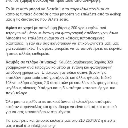
είναι σε χαμηλή ανάλυση για προστασία από αντιγραφή.
Το θέμα αυτό μπορεί να διατεθεί με τα παρακάτω προϊόντα σε
κάποιες τυπικές διαστάσεις που μπορείτε να επιλέξετε από το e-shop
μας ή τις διαστάσεις που θέλετε εσείς.
Αφίσα σε χαρτί
με σατινέ υφή βάρους 200 γραμμαρίων ανά
τετραγωνικό μέτρο με έντονη και φωτογραφική απόδοση χρωμάτων.
Μπορείτε να επιλέξετε ανάμεσα σε κάποιες τυποποιημένες
διαστάσεις, ή εάν δεν σας ικανοποιούν να επικοινωνήσετε μαζί μας
για εναλλακτικές. Τις αφίσες μπορείτε να τις τοποθετήσετε σε κορνίζα
ή όπως αλλιώς επιθυμείτε.
Καμβάς σε τελάρο (πίνακας):
Καμβάς βαμβακερός βάρους 320
γραμμαρίων ανά τετραγωνικό μέτρο με έντονη και φωτογραφική
απόδοση χρωμάτων. Επίστρωση με ειδικό σατινέ βερνίκι για
επιπλέον προστασία από γρατζουνιές και άλλες φθορές. Ειδικό
ξύλινο τελάρο πάχους 2,3 εκατοστών με επιπλέον κόντρες για τους
μεγάλους πίνακες. Υπάρχει και η δυνατότητα κατασκευής για πιο
παχύ τελάρο.
Όλα μας τα προϊόντα κατασκευάζονται εξ ολοκλήρου από εμάς
κατόπιν παραγγελίας και φροντίζουμε να είναι σωστά και ποιοτικά
για να σας ικανοποιήσουν στο μέγιστο.
Για ερωτήσεις και απορίες καλέστε μας στο 210 2634072 ή στείλτε
μας e-mail στο info@iposter.gr