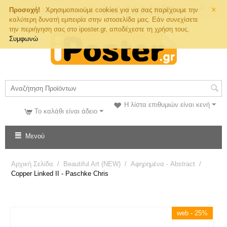
×
Τηλ. Παραγγελιών
Προσοχή!
Χρησιμοποιούμε cookies για να σας παρέχουμε την
καλύτερη δυνατή εμπειρία στην ιστοσελίδα μας. Εάν συνεχίσετε
την περιήγηση σας στο iposter.gr, αποδέχεστε τη χρήση τους.
Συμφωνώ
Η λίστα επιθυμιών είναι κενή
Το καλάθι είναι άδειο
Μενού
Αρχική Σελίδα
/
Beautiful Art (NEW)
/
Αφηρημένα - Abstract
/
Copper Linked II - Paschke Chris
web - 25%