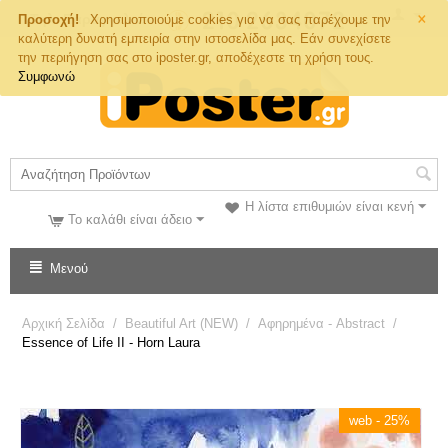
×
Τηλ. Παραγγελιών
Προσοχή!
Χρησιμοποιούμε cookies για να σας παρέχουμε την
καλύτερη δυνατή εμπειρία στην ιστοσελίδα μας. Εάν συνεχίσετε
την περιήγηση σας στο iposter.gr, αποδέχεστε τη χρήση τους.
Συμφωνώ
Η λίστα επιθυμιών είναι κενή
Το καλάθι είναι άδειο
Μενού
Αρχική Σελίδα
/
Beautiful Art (NEW)
/
Αφηρημένα - Abstract
/
Essence of Life II - Horn Laura
web - 25%