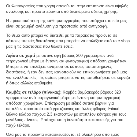
Οι Φωτογραφίες που χρησιμοποιούνται στην εκτύπωση είναι υψηλής
ανάλυσης και προστατεύονται από δικαιώματα άδειας χρήσης.
Η προεπισκόπηση της κάθε φωτογραφίας που υπάρχει στο site μας
είναι σε χαμηλή ανάλυση για προστασία από αντιγραφή.
Το θέμα αυτό μπορεί να διατεθεί με τα παρακάτω προϊόντα σε
κάποιες τυπικές διαστάσεις που μπορείτε να επιλέξετε από το e-shop
μας ή τις διαστάσεις που θέλετε εσείς.
Αφίσα σε χαρτί
με σατινέ υφή βάρους 200 γραμμαρίων ανά
τετραγωνικό μέτρο με έντονη και φωτογραφική απόδοση χρωμάτων.
Μπορείτε να επιλέξετε ανάμεσα σε κάποιες τυποποιημένες
διαστάσεις, ή εάν δεν σας ικανοποιούν να επικοινωνήσετε μαζί μας
για εναλλακτικές. Τις αφίσες μπορείτε να τις τοποθετήσετε σε κορνίζα
ή όπως αλλιώς επιθυμείτε.
Καμβάς σε τελάρο (πίνακας):
Καμβάς βαμβακερός βάρους 320
γραμμαρίων ανά τετραγωνικό μέτρο με έντονη και φωτογραφική
απόδοση χρωμάτων. Επίστρωση με ειδικό σατινέ βερνίκι για
επιπλέον προστασία από γρατζουνιές και άλλες φθορές. Ειδικό
ξύλινο τελάρο πάχους 2,3 εκατοστών με επιπλέον κόντρες για τους
μεγάλους πίνακες. Υπάρχει και η δυνατότητα κατασκευής για πιο
παχύ τελάρο.
Όλα μας τα προϊόντα κατασκευάζονται εξ ολοκλήρου από εμάς