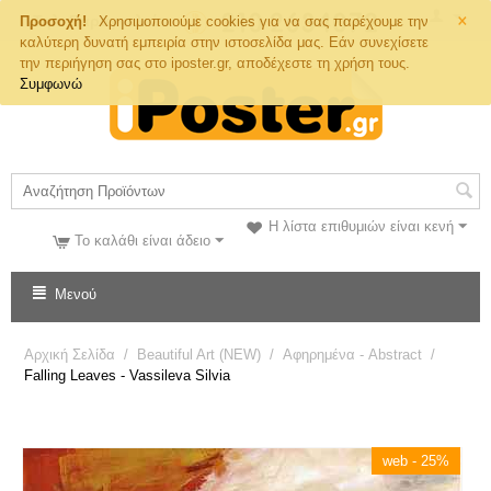
×
Τηλ. Παραγγελιών
Προσοχή!
Χρησιμοποιούμε cookies για να σας παρέχουμε την
καλύτερη δυνατή εμπειρία στην ιστοσελίδα μας. Εάν συνεχίσετε
την περιήγηση σας στο iposter.gr, αποδέχεστε τη χρήση τους.
Συμφωνώ
Η λίστα επιθυμιών είναι κενή
Το καλάθι είναι άδειο
Μενού
Αρχική Σελίδα
/
Beautiful Art (NEW)
/
Αφηρημένα - Abstract
/
Falling Leaves - Vassileva Silvia
web - 25%