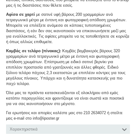
μας ή τις διαστάσεις που θέλετε εσείς.
Αφίσα σε χαρτί
με σατινέ υφή βάρους 200 γραμμαρίων ανά
τετραγωνικό μέτρο με έντονη και φωτογραφική απόδοση χρωμάτων.
Μπορείτε να επιλέξετε ανάμεσα σε κάποιες τυποποιημένες
διαστάσεις, ή εάν δεν σας ικανοποιούν να επικοινωνήσετε μαζί μας
για εναλλακτικές. Τις αφίσες μπορείτε να τις τοποθετήσετε σε κορνίζα
ή όπως αλλιώς επιθυμείτε.
Καμβάς σε τελάρο (πίνακας):
Καμβάς βαμβακερός βάρους 320
γραμμαρίων ανά τετραγωνικό μέτρο με έντονη και φωτογραφική
απόδοση χρωμάτων. Επίστρωση με ειδικό σατινέ βερνίκι για
επιπλέον προστασία από γρατζουνιές και άλλες φθορές. Ειδικό
ξύλινο τελάρο πάχους 2,3 εκατοστών με επιπλέον κόντρες για τους
μεγάλους πίνακες. Υπάρχει και η δυνατότητα κατασκευής για πιο
παχύ τελάρο.
Όλα μας τα προϊόντα κατασκευάζονται εξ ολοκλήρου από εμάς
κατόπιν παραγγελίας και φροντίζουμε να είναι σωστά και ποιοτικά
για να σας ικανοποιήσουν στο μέγιστο.
Για ερωτήσεις και απορίες καλέστε μας στο 210 2634072 ή στείλτε
μας e-mail στο info@iposter.gr
Χαρακτηριστικά