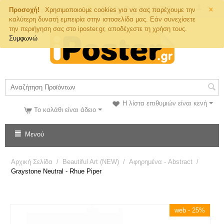
×
Τηλ. Παραγγελιών
Προσοχή!
Χρησιμοποιούμε cookies για να σας παρέχουμε την
καλύτερη δυνατή εμπειρία στην ιστοσελίδα μας. Εάν συνεχίσετε
την περιήγηση σας στο iposter.gr, αποδέχεστε τη χρήση τους.
Συμφωνώ
Η λίστα επιθυμιών είναι κενή
Το καλάθι είναι άδειο
Μενού
Αρχική Σελίδα
/
Beautiful Art (NEW)
/
Αφηρημένα - Abstract
/
Graystone Neutral - Rhue Piper
web - 25%