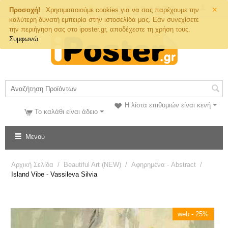
×
Τηλ. Παραγγελιών
Προσοχή!
Χρησιμοποιούμε cookies για να σας παρέχουμε την
καλύτερη δυνατή εμπειρία στην ιστοσελίδα μας. Εάν συνεχίσετε
την περιήγηση σας στο iposter.gr, αποδέχεστε τη χρήση τους.
Συμφωνώ
Η λίστα επιθυμιών είναι κενή
Το καλάθι είναι άδειο
Μενού
Αρχική Σελίδα
/
Beautiful Art (NEW)
/
Αφηρημένα - Abstract
/
Island Vibe - Vassileva Silvia
web - 25%