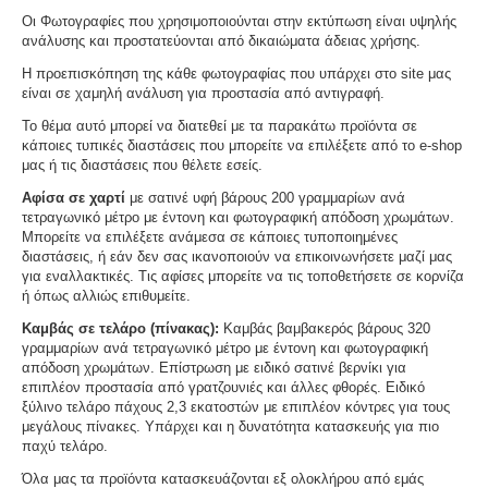
Οι Φωτογραφίες που χρησιμοποιούνται στην εκτύπωση είναι υψηλής
ανάλυσης και προστατεύονται από δικαιώματα άδειας χρήσης.
Η προεπισκόπηση της κάθε φωτογραφίας που υπάρχει στο site μας
είναι σε χαμηλή ανάλυση για προστασία από αντιγραφή.
Το θέμα αυτό μπορεί να διατεθεί με τα παρακάτω προϊόντα σε
κάποιες τυπικές διαστάσεις που μπορείτε να επιλέξετε από το e-shop
μας ή τις διαστάσεις που θέλετε εσείς.
Αφίσα σε χαρτί
με σατινέ υφή βάρους 200 γραμμαρίων ανά
τετραγωνικό μέτρο με έντονη και φωτογραφική απόδοση χρωμάτων.
Μπορείτε να επιλέξετε ανάμεσα σε κάποιες τυποποιημένες
διαστάσεις, ή εάν δεν σας ικανοποιούν να επικοινωνήσετε μαζί μας
για εναλλακτικές. Τις αφίσες μπορείτε να τις τοποθετήσετε σε κορνίζα
ή όπως αλλιώς επιθυμείτε.
Καμβάς σε τελάρο (πίνακας):
Καμβάς βαμβακερός βάρους 320
γραμμαρίων ανά τετραγωνικό μέτρο με έντονη και φωτογραφική
απόδοση χρωμάτων. Επίστρωση με ειδικό σατινέ βερνίκι για
επιπλέον προστασία από γρατζουνιές και άλλες φθορές. Ειδικό
ξύλινο τελάρο πάχους 2,3 εκατοστών με επιπλέον κόντρες για τους
μεγάλους πίνακες. Υπάρχει και η δυνατότητα κατασκευής για πιο
παχύ τελάρο.
Όλα μας τα προϊόντα κατασκευάζονται εξ ολοκλήρου από εμάς