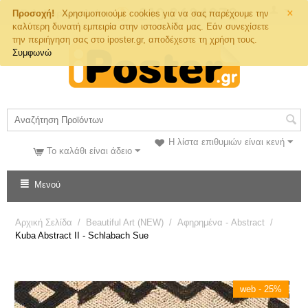
×
Τηλ. Παραγγελιών
Προσοχή!
Χρησιμοποιούμε cookies για να σας παρέχουμε την
καλύτερη δυνατή εμπειρία στην ιστοσελίδα μας. Εάν συνεχίσετε
την περιήγηση σας στο iposter.gr, αποδέχεστε τη χρήση τους.
Συμφωνώ
Η λίστα επιθυμιών είναι κενή
Το καλάθι είναι άδειο
Μενού
Αρχική Σελίδα
/
Beautiful Art (NEW)
/
Αφηρημένα - Abstract
/
Kuba Abstract II - Schlabach Sue
web - 25%