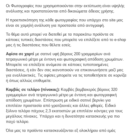
Οι Φωτογραφίες που χρησιμοποιούνται στην εκτύπωση είναι υψηλής
ανάλυσης και προστατεύονται από δικαιώματα άδειας χρήσης.
Η προεπισκόπηση της κάθε φωτογραφίας που υπάρχει στο site μας
είναι σε χαμηλή ανάλυση για προστασία από αντιγραφή.
Το θέμα αυτό μπορεί να διατεθεί με τα παρακάτω προϊόντα σε
κάποιες τυπικές διαστάσεις που μπορείτε να επιλέξετε από το e-shop
μας ή τις διαστάσεις που θέλετε εσείς.
Αφίσα σε χαρτί
με σατινέ υφή βάρους 200 γραμμαρίων ανά
τετραγωνικό μέτρο με έντονη και φωτογραφική απόδοση χρωμάτων.
Μπορείτε να επιλέξετε ανάμεσα σε κάποιες τυποποιημένες
διαστάσεις, ή εάν δεν σας ικανοποιούν να επικοινωνήσετε μαζί μας
για εναλλακτικές. Τις αφίσες μπορείτε να τις τοποθετήσετε σε κορνίζα
ή όπως αλλιώς επιθυμείτε.
Καμβάς σε τελάρο (πίνακας):
Καμβάς βαμβακερός βάρους 320
γραμμαρίων ανά τετραγωνικό μέτρο με έντονη και φωτογραφική
απόδοση χρωμάτων. Επίστρωση με ειδικό σατινέ βερνίκι για
επιπλέον προστασία από γρατζουνιές και άλλες φθορές. Ειδικό
ξύλινο τελάρο πάχους 2,3 εκατοστών με επιπλέον κόντρες για τους
μεγάλους πίνακες. Υπάρχει και η δυνατότητα κατασκευής για πιο
παχύ τελάρο.
Όλα μας τα προϊόντα κατασκευάζονται εξ ολοκλήρου από εμάς