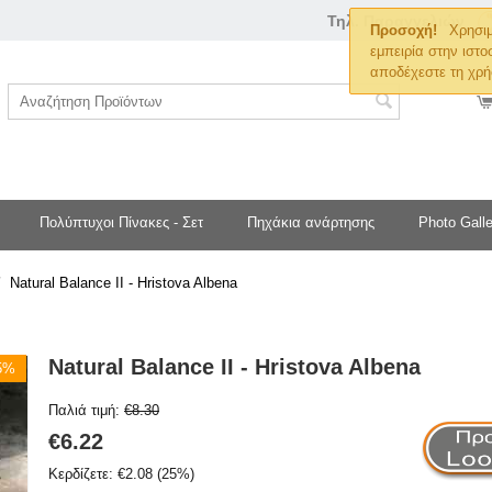
Τηλ. Παραγγελιών
Προσοχή!
Χρησιμ
εμπειρία στην ιστο
αποδέχεστε τη χρή
Πολύπτυχοι Πίνακες - Σετ
Πηχάκια ανάρτησης
Photo Galle
/
Natural Balance II - Hristova Albena
Natural Balance II - Hristova Albena
25%
Παλιά τιμή:
€
8.30
€
6.22
Κερδίζετε:
€
2.08
(
25
%)