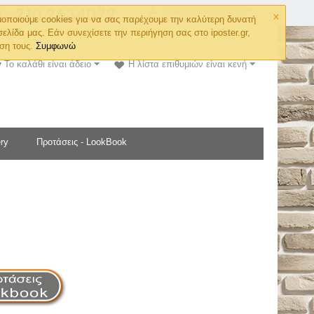
×
Ο λογαριασμός μου
οποιούμε cookies για να σας παρέχουμε την καλύτερη δυνατή
σελίδα μας. Εάν συνεχίσετε την περιήγηση σας στο iposter.gr,
ση τους.
Συμφωνώ
Το καλάθι είναι άδειο
Η λίστα επιθυμιών είναι κενή
ry
Προτάσεις - LookBook