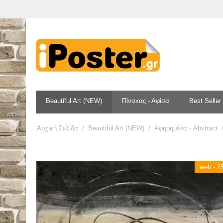
Beautiful Art (NEW)
Πίνακας - Αφίσα
Best Seller
Αρχική Σελίδα
/
Beautiful Art (NEW)
/
Αφηρημένα - Abstract
web - 