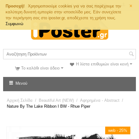
×
Τηλ. Παραγγελιών
Προσοχή!
Χρησιμοποιούμε cookies για να σας παρέχουμε την
καλύτερη δυνατή εμπειρία στην ιστοσελίδα μας. Εάν συνεχίσετε
την περιήγηση σας στο iposter.gr, αποδέχεστε τη χρήση τους.
Συμφωνώ
Η λίστα επιθυμιών είναι κενή
Το καλάθι είναι άδειο
Μενού
Αρχική Σελίδα
/
Beautiful Art (NEW)
/
Αφηρημένα - Abstract
/
Nature By The Lake Ribbon I BW - Rhue Piper
web - 25%