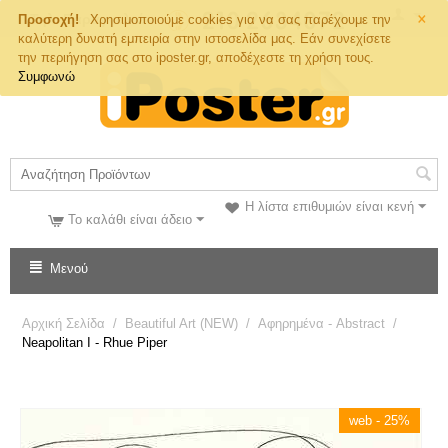
×
Τηλ. Παραγγελιών
Προσοχή!
Χρησιμοποιούμε cookies για να σας παρέχουμε την
καλύτερη δυνατή εμπειρία στην ιστοσελίδα μας. Εάν συνεχίσετε
την περιήγηση σας στο iposter.gr, αποδέχεστε τη χρήση τους.
Συμφωνώ
Η λίστα επιθυμιών είναι κενή
Το καλάθι είναι άδειο
Μενού
Αρχική Σελίδα
/
Beautiful Art (NEW)
/
Αφηρημένα - Abstract
/
Neapolitan I - Rhue Piper
web - 25%