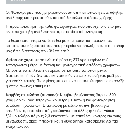
Οι Φωτογραφίες που χρησιμοποιούνται στην εκτύπωση είναι υψηλής
ανάλυσης και προστατεύονται από δικαιώματα άδειας χρήσης.
Η προεπισκόπηση της κάθε φωτογραφίας που υπάρχει στο site μας
είναι σε χαμηλή ανάλυση για προστασία από αντιγραφή.
Το θέμα αυτό μπορεί να διατεθεί με τα παρακάτω προϊόντα σε
κάποιες τυπικές διαστάσεις που μπορείτε να επιλέξετε από το e-shop
μας ή τις διαστάσεις που θέλετε εσείς.
Αφίσα σε χαρτί
με σατινέ υφή βάρους 200 γραμμαρίων ανά
τετραγωνικό μέτρο με έντονη και φωτογραφική απόδοση χρωμάτων.
Μπορείτε να επιλέξετε ανάμεσα σε κάποιες τυποποιημένες
διαστάσεις, ή εάν δεν σας ικανοποιούν να επικοινωνήσετε μαζί μας
για εναλλακτικές. Τις αφίσες μπορείτε να τις τοποθετήσετε σε κορνίζα
ή όπως αλλιώς επιθυμείτε.
Καμβάς σε τελάρο (πίνακας):
Καμβάς βαμβακερός βάρους 320
γραμμαρίων ανά τετραγωνικό μέτρο με έντονη και φωτογραφική
απόδοση χρωμάτων. Επίστρωση με ειδικό σατινέ βερνίκι για
επιπλέον προστασία από γρατζουνιές και άλλες φθορές. Ειδικό
ξύλινο τελάρο πάχους 2,3 εκατοστών με επιπλέον κόντρες για τους
μεγάλους πίνακες. Υπάρχει και η δυνατότητα κατασκευής για πιο
παχύ τελάρο.