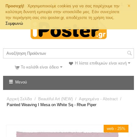
×
Τηλ. Παραγγελιών
Προσοχή!
Χρησιμοποιούμε cookies για να σας παρέχουμε την
καλύτερη δυνατή εμπειρία στην ιστοσελίδα μας. Εάν συνεχίσετε
την περιήγηση σας στο iposter.gr, αποδέχεστε τη χρήση τους.
Συμφωνώ
Η λίστα επιθυμιών είναι κενή
Το καλάθι είναι άδειο
Μενού
Αρχική Σελίδα
/
Beautiful Art (NEW)
/
Αφηρημένα - Abstract
/
Painted Weaving I Mesa on White Sq - Rhue Piper
web - 25%