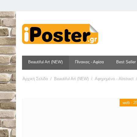
Beautiful Art (NEW)
Πίνακας - Αφίσα
Best Seller
Αρχική Σελίδα
/
Beautiful Art (NEW)
/
Αφηρημένα - Abstract
web - 