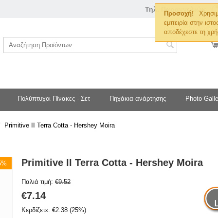
Τηλ. Παραγγελιών
Προσοχή!
Χρησιμ
εμπειρία στην ιστο
αποδέχεστε τη χρή
Πολύπτυχοι Πίνακες - Σετ
Πηχάκια ανάρτησης
Photo Galle
/
Primitive II Terra Cotta - Hershey Moira
Primitive II Terra Cotta - Hershey Moira
25%
Παλιά τιμή:
€
9.52
€
7.14
Κερδίζετε:
€
2.38
(
25
%)