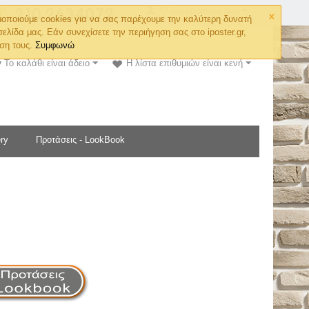
×
Ο λογαριασμός μου
οποιούμε cookies για να σας παρέχουμε την καλύτερη δυνατή
σελίδα μας. Εάν συνεχίσετε την περιήγηση σας στο iposter.gr,
ση τους.
Συμφωνώ
Το καλάθι είναι άδειο
Η λίστα επιθυμιών είναι κενή
ry
Προτάσεις - LookBook