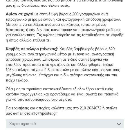
κάποιες τυπικές διαστάσεις που μπορείτε να επιλέξετε από το e-shop
μας ή τις διαστάσεις που θέλετε εσείς.
Αφίσα σε χαρτί
με σατινέ υφή βάρους 200 γραμμαρίων ανά
τετραγωνικό μέτρο με έντονη και φωτογραφική απόδοση χρωμάτων.
Μπορείτε να επιλέξετε ανάμεσα σε κάποιες τυποποιημένες
διαστάσεις, ή εάν δεν σας ικανοποιούν να επικοινωνήσετε μαζί μας
για εναλλακτικές. Τις αφίσες μπορείτε να τις τοποθετήσετε σε κορνίζα
ή όπως αλλιώς επιθυμείτε.
Καμβάς σε τελάρο (πίνακας):
Καμβάς βαμβακερός βάρους 320
γραμμαρίων ανά τετραγωνικό μέτρο με έντονη και φωτογραφική
απόδοση χρωμάτων. Επίστρωση με ειδικό σατινέ βερνίκι για
επιπλέον προστασία από γρατζουνιές και άλλες φθορές. Ειδικό
ξύλινο τελάρο πάχους 2,3 εκατοστών με επιπλέον κόντρες για τους
μεγάλους πίνακες. Υπάρχει και η δυνατότητα κατασκευής για πιο
παχύ τελάρο.
Όλα μας τα προϊόντα κατασκευάζονται εξ ολοκλήρου από εμάς
κατόπιν παραγγελίας και φροντίζουμε να είναι σωστά και ποιοτικά
για να σας ικανοποιήσουν στο μέγιστο.
Για ερωτήσεις και απορίες καλέστε μας στο 210 2634072 ή στείλτε
μας e-mail στο info@iposter.gr
Χαρακτηριστικά