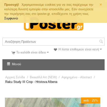
×
Τηλ. Παραγγελιών
Προσοχή!
Χρησιμοποιούμε cookies για να σας παρέχουμε την
καλύτερη δυνατή εμπειρία στην ιστοσελίδα μας. Εάν συνεχίσετε
την περιήγηση σας στο iposter.gr, αποδέχεστε τη χρήση τους.
Συμφωνώ
Η λίστα επιθυμιών είναι κενή
Το καλάθι είναι άδειο
Μενού
Αρχική Σελίδα
/
Beautiful Art (NEW)
/
Αφηρημένα - Abstract
/
Raku Study III Crop - Hristova Albena
web - 25%