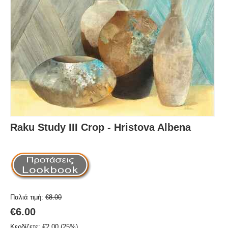
Raku Study III Crop - Hristova Albena
Παλιά τιμή:
€
8.00
€
6.00
Κερδίζετε:
€
2.00
(
25
%)