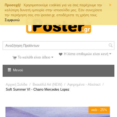
×
Τηλ. Παραγγελιών
Προσοχή!
Χρησιμοποιούμε cookies για να σας παρέχουμε την
καλύτερη δυνατή εμπειρία στην ιστοσελίδα μας. Εάν συνεχίσετε
την περιήγηση σας στο iposter.gr, αποδέχεστε τη χρήση τους.
Συμφωνώ
Η λίστα επιθυμιών είναι κενή
Το καλάθι είναι άδειο
Μενού
Αρχική Σελίδα
/
Beautiful Art (NEW)
/
Αφηρημένα - Abstract
/
Soft Summer VI - Charro Mercedes Lopez
web - 25%