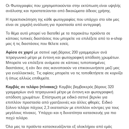
Οι Φωτογραφίες που χρησιμοποιούνται στην εκτύπωση είναι υψηλής
ανάλυσης και προστατεύονται από δικαιώματα άδειας χρήσης.
Η προεπισκόπηση της κάθε φωτογραφίας που υπάρχει στο site μας
είναι σε χαμηλή ανάλυση για προστασία από αντιγραφή.
Το θέμα αυτό μπορεί να διατεθεί με τα παρακάτω προϊόντα σε
κάποιες τυπικές διαστάσεις που μπορείτε να επιλέξετε από το e-shop
μας ή τις διαστάσεις που θέλετε εσείς.
Αφίσα σε χαρτί
με σατινέ υφή βάρους 200 γραμμαρίων ανά
τετραγωνικό μέτρο με έντονη και φωτογραφική απόδοση χρωμάτων.
Μπορείτε να επιλέξετε ανάμεσα σε κάποιες τυποποιημένες
διαστάσεις, ή εάν δεν σας ικανοποιούν να επικοινωνήσετε μαζί μας
για εναλλακτικές. Τις αφίσες μπορείτε να τις τοποθετήσετε σε κορνίζα
ή όπως αλλιώς επιθυμείτε.
Καμβάς σε τελάρο (πίνακας):
Καμβάς βαμβακερός βάρους 320
γραμμαρίων ανά τετραγωνικό μέτρο με έντονη και φωτογραφική
απόδοση χρωμάτων. Επίστρωση με ειδικό σατινέ βερνίκι για
επιπλέον προστασία από γρατζουνιές και άλλες φθορές. Ειδικό
ξύλινο τελάρο πάχους 2,3 εκατοστών με επιπλέον κόντρες για τους
μεγάλους πίνακες. Υπάρχει και η δυνατότητα κατασκευής για πιο
παχύ τελάρο.
Όλα μας τα προϊόντα κατασκευάζονται εξ ολοκλήρου από εμάς