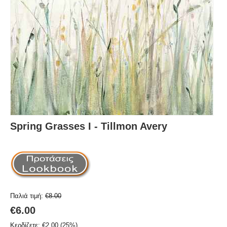
Spring Grasses I - Tillmon Avery
Παλιά τιμή:
€
8.00
€
6.00
Κερδίζετε:
€
2.00
(
25
%)