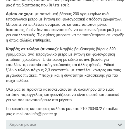
μας ή τις διαστάσεις που θέλετε εσείς.
Αφίσα σε χαρτί
με σατινέ υφή βάρους 200 γραμμαρίων ανά
τετραγωνικό μέτρο με έντονη και φωτογραφική απόδοση χρωμάτων.
Μπορείτε να επιλέξετε ανάμεσα σε κάποιες τυποποιημένες
διαστάσεις, ή εάν δεν σας ικανοποιούν να επικοινωνήσετε μαζί μας
για εναλλακτικές. Τις αφίσες μπορείτε να τις τοποθετήσετε σε κορνίζα
ή όπως αλλιώς επιθυμείτε.
Καμβάς σε τελάρο (πίνακας):
Καμβάς βαμβακερός βάρους 320
γραμμαρίων ανά τετραγωνικό μέτρο με έντονη και φωτογραφική
απόδοση χρωμάτων. Επίστρωση με ειδικό σατινέ βερνίκι για
επιπλέον προστασία από γρατζουνιές και άλλες φθορές. Ειδικό
ξύλινο τελάρο πάχους 2,3 εκατοστών με επιπλέον κόντρες για τους
μεγάλους πίνακες. Υπάρχει και η δυνατότητα κατασκευής για πιο
παχύ τελάρο.
Όλα μας τα προϊόντα κατασκευάζονται εξ ολοκλήρου από εμάς
κατόπιν παραγγελίας και φροντίζουμε να είναι σωστά και ποιοτικά
για να σας ικανοποιήσουν στο μέγιστο.
Για ερωτήσεις και απορίες καλέστε μας στο 210 2634072 ή στείλτε
μας e-mail στο info@iposter.gr
Χαρακτηριστικά