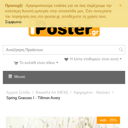
×
Τηλ. Παραγγελιών
Προσοχή!
Χρησιμοποιούμε cookies για να σας παρέχουμε την
καλύτερη δυνατή εμπειρία στην ιστοσελίδα μας. Εάν συνεχίσετε
την περιήγηση σας στο iposter.gr, αποδέχεστε τη χρήση τους.
Συμφωνώ
Η λίστα επιθυμιών είναι κενή
Το καλάθι είναι άδειο
Μενού
Αρχική Σελίδα
/
Beautiful Art (NEW)
/
Αφηρημένα - Abstract
/
Spring Grasses I - Tillmon Avery
web - 25%