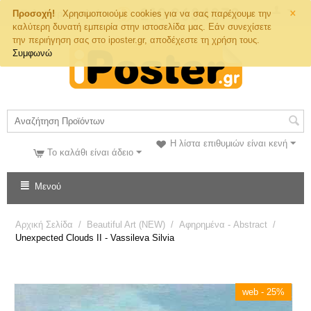
×
Τηλ. Παραγγελιών
Προσοχή!
Χρησιμοποιούμε cookies για να σας παρέχουμε την
καλύτερη δυνατή εμπειρία στην ιστοσελίδα μας. Εάν συνεχίσετε
την περιήγηση σας στο iposter.gr, αποδέχεστε τη χρήση τους.
Συμφωνώ
Η λίστα επιθυμιών είναι κενή
Το καλάθι είναι άδειο
Μενού
Αρχική Σελίδα
/
Beautiful Art (NEW)
/
Αφηρημένα - Abstract
/
Unexpected Clouds II - Vassileva Silvia
web - 25%