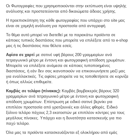
Οι Φωτογραφίες που χρησιμοποιούνται στην εκτύπωση είναι υψηλής
ανάλυσης και προστατεύονται από δικαιώματα άδειας χρήσης.
Η προεπισκόπηση της κάθε φωτογραφίας που υπάρχει στο site μας
είναι σε χαμηλή ανάλυση για προστασία από αντιγραφή.
Το θέμα αυτό μπορεί να διατεθεί με τα παρακάτω προϊόντα σε
κάποιες τυπικές διαστάσεις που μπορείτε να επιλέξετε από το e-shop
μας ή τις διαστάσεις που θέλετε εσείς.
Αφίσα σε χαρτί
με σατινέ υφή βάρους 200 γραμμαρίων ανά
τετραγωνικό μέτρο με έντονη και φωτογραφική απόδοση χρωμάτων.
Μπορείτε να επιλέξετε ανάμεσα σε κάποιες τυποποιημένες
διαστάσεις, ή εάν δεν σας ικανοποιούν να επικοινωνήσετε μαζί μας
για εναλλακτικές. Τις αφίσες μπορείτε να τις τοποθετήσετε σε κορνίζα
ή όπως αλλιώς επιθυμείτε.
Καμβάς σε τελάρο (πίνακας):
Καμβάς βαμβακερός βάρους 320
γραμμαρίων ανά τετραγωνικό μέτρο με έντονη και φωτογραφική
απόδοση χρωμάτων. Επίστρωση με ειδικό σατινέ βερνίκι για
επιπλέον προστασία από γρατζουνιές και άλλες φθορές. Ειδικό
ξύλινο τελάρο πάχους 2,3 εκατοστών με επιπλέον κόντρες για τους
μεγάλους πίνακες. Υπάρχει και η δυνατότητα κατασκευής για πιο
παχύ τελάρο.
Όλα μας τα προϊόντα κατασκευάζονται εξ ολοκλήρου από εμάς