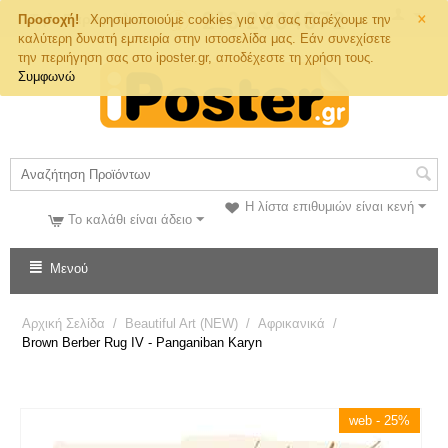
×
Τηλ. Παραγγελιών
Προσοχή!
Χρησιμοποιούμε cookies για να σας παρέχουμε την
καλύτερη δυνατή εμπειρία στην ιστοσελίδα μας. Εάν συνεχίσετε
την περιήγηση σας στο iposter.gr, αποδέχεστε τη χρήση τους.
Συμφωνώ
Η λίστα επιθυμιών είναι κενή
Το καλάθι είναι άδειο
Μενού
Αρχική Σελίδα
/
Beautiful Art (NEW)
/
Αφρικανικά
/
Brown Berber Rug IV - Panganiban Karyn
web - 25%