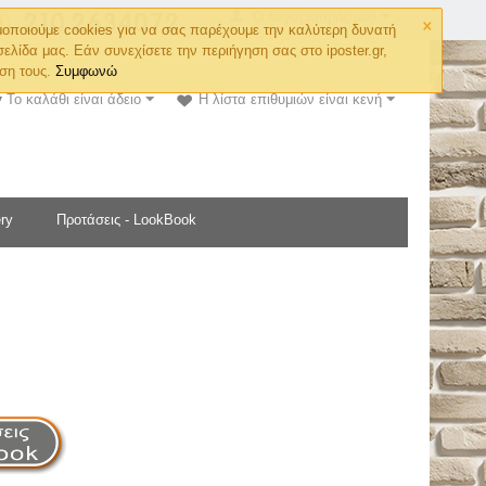
×
Ο λογαριασμός μου
οποιούμε cookies για να σας παρέχουμε την καλύτερη δυνατή
σελίδα μας. Εάν συνεχίσετε την περιήγηση σας στο iposter.gr,
ση τους.
Συμφωνώ
Το καλάθι είναι άδειο
Η λίστα επιθυμιών είναι κενή
ry
Προτάσεις - LookBook