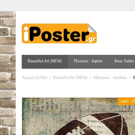
Beautiful Art (NEW)
Πίνακας - Αφίσα
Best Seller
Αρχική Σελίδα
/
Beautiful Art (NEW)
/
Αθλητικά - Hobbies
/
B
web - 