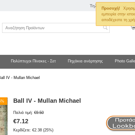
Τηλ. Παραγγελιών
Προσοχή!
Χρησιμ
εμπειρία στην ιστο
αποδέχεστε τη χρή
Πολύπτυχοι Πίνακες - Σετ
Πηχάκια ανάρτησης
Photo Galle
all IV - Mullan Michael
Ball IV - Mullan Michael
25%
Παλιά τιμή:
€
9.50
€
7.12
Κερδίζετε:
€
2.38
(
25
%)