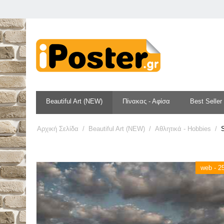
Beautiful Art (NEW)
Πίνακας - Αφίσα
Best Seller
Αρχική Σελίδα
/
Beautiful Art (NEW)
/
Αθλητικά - Hobbies
/
web - 