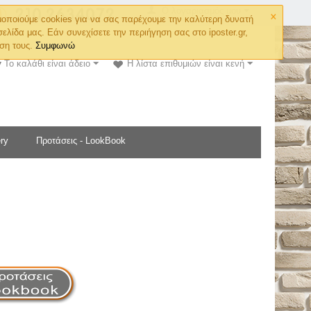
×
Ο λογαριασμός μου
οποιούμε cookies για να σας παρέχουμε την καλύτερη δυνατή
σελίδα μας. Εάν συνεχίσετε την περιήγηση σας στο iposter.gr,
ση τους.
Συμφωνώ
Το καλάθι είναι άδειο
Η λίστα επιθυμιών είναι κενή
ry
Προτάσεις - LookBook