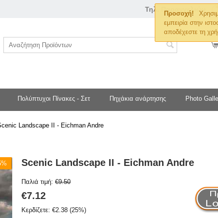
Τηλ. Παραγγελιών
Προσοχή!
Χρησιμ
εμπειρία στην ιστο
αποδέχεστε τη χρή
Πολύπτυχοι Πίνακες - Σετ
Πηχάκια ανάρτησης
Photo Galle
Scenic Landscape II - Eichman Andre
Scenic Landscape II - Eichman Andre
25%
Παλιά τιμή:
€
9.50
€
7.12
Κερδίζετε:
€
2.38
(
25
%)