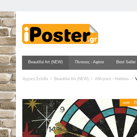
Beautiful Art (NEW)
Πίνακας - Αφίσα
Best Seller
Αρχική Σελίδα
/
Beautiful Art (NEW)
/
Αθλητικά - Hobbies
/
V
web - 