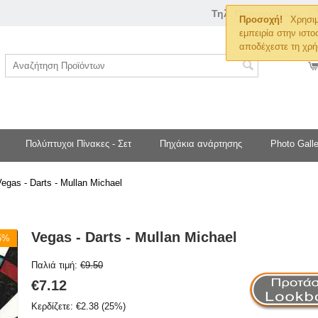
Τηλ. Παραγγελιών
Προσοχή!
Χρησιμ
εμπειρία στην ιστο
αποδέχεστε τη χρή
Πολύπτυχοι Πίνακες - Σετ
Πηχάκια ανάρτησης
Photo Galle
egas - Darts - Mullan Michael
Vegas - Darts - Mullan Michael
25%
Παλιά τιμή:
€
9.50
€
7.12
Κερδίζετε:
€
2.38
(
25
%)