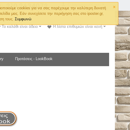
×
Ο λογαριασμός μου
οποιούμε cookies για να σας παρέχουμε την καλύτερη δυνατή
σελίδα μας. Εάν συνεχίσετε την περιήγηση σας στο iposter.gr,
ση τους.
Συμφωνώ
Το καλάθι είναι άδειο
Η λίστα επιθυμιών είναι κενή
ry
Προτάσεις - LookBook