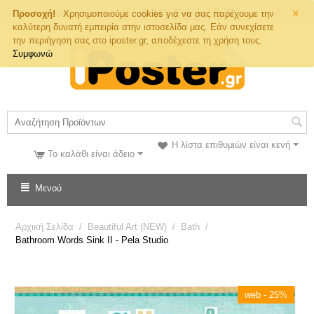
×
Τηλ. Παραγγελιών
Προσοχή!
Χρησιμοποιούμε cookies για να σας παρέχουμε την
καλύτερη δυνατή εμπειρία στην ιστοσελίδα μας. Εάν συνεχίσετε
την περιήγηση σας στο iposter.gr, αποδέχεστε τη χρήση τους.
Συμφωνώ
Η λίστα επιθυμιών είναι κενή
Το καλάθι είναι άδειο
Μενού
Αρχική Σελίδα
/
Beautiful Art (NEW)
/
Bath
/
Bathroom Words Sink II - Pela Studio
web - 25%