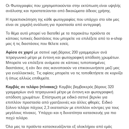
Οι Φωτογραφίες που χρησιμοποιούνται στην εκτύπωση είναι υψηλής
ανάλυσης και προστατεύονται από δικαιώματα άδειας χρήσης.
Η προεπισκόπηση της κάθε φωτογραφίας που υπάρχει στο site μας
είναι σε χαμηλή ανάλυση για προστασία από αντιγραφή.
Το θέμα αυτό μπορεί να διατεθεί με τα παρακάτω προϊόντα σε
κάποιες τυπικές διαστάσεις που μπορείτε να επιλέξετε από το e-shop
μας ή τις διαστάσεις που θέλετε εσείς.
Αφίσα σε χαρτί
με σατινέ υφή βάρους 200 γραμμαρίων ανά
τετραγωνικό μέτρο με έντονη και φωτογραφική απόδοση χρωμάτων.
Μπορείτε να επιλέξετε ανάμεσα σε κάποιες τυποποιημένες
διαστάσεις, ή εάν δεν σας ικανοποιούν να επικοινωνήσετε μαζί μας
για εναλλακτικές. Τις αφίσες μπορείτε να τις τοποθετήσετε σε κορνίζα
ή όπως αλλιώς επιθυμείτε.
Καμβάς σε τελάρο (πίνακας):
Καμβάς βαμβακερός βάρους 320
γραμμαρίων ανά τετραγωνικό μέτρο με έντονη και φωτογραφική
απόδοση χρωμάτων. Επίστρωση με ειδικό σατινέ βερνίκι για
επιπλέον προστασία από γρατζουνιές και άλλες φθορές. Ειδικό
ξύλινο τελάρο πάχους 2,3 εκατοστών με επιπλέον κόντρες για τους
μεγάλους πίνακες. Υπάρχει και η δυνατότητα κατασκευής για πιο
παχύ τελάρο.
Όλα μας τα προϊόντα κατασκευάζονται εξ ολοκλήρου από εμάς