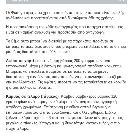
Οι Φωτογραφίες που χρησιμοποιούνται στην εκτύπωση είναι υψηλής
ανάλυσης και προστατεύονται από δικαιώματα άδειας χρήσης.
Η προεπισκόπηση της κάθε φωτογραφίας που υπάρχει στο site μας
είναι σε χαμηλή ανάλυση για προστασία από αντιγραφή.
Το θέμα αυτό μπορεί να διατεθεί με τα παρακάτω προϊόντα σε
κάποιες τυπικές διαστάσεις που μπορείτε να επιλέξετε από το e-shop
μας ή τις διαστάσεις που θέλετε εσείς.
Αφίσα σε χαρτί
με σατινέ υφή βάρους 200 γραμμαρίων ανά
τετραγωνικό μέτρο με έντονη και φωτογραφική απόδοση χρωμάτων.
Μπορείτε να επιλέξετε ανάμεσα σε κάποιες τυποποιημένες
διαστάσεις, ή εάν δεν σας ικανοποιούν να επικοινωνήσετε μαζί μας
για εναλλακτικές. Τις αφίσες μπορείτε να τις τοποθετήσετε σε κορνίζα
ή όπως αλλιώς επιθυμείτε.
Καμβάς σε τελάρο (πίνακας):
Καμβάς βαμβακερός βάρους 320
γραμμαρίων ανά τετραγωνικό μέτρο με έντονη και φωτογραφική
απόδοση χρωμάτων. Επίστρωση με ειδικό σατινέ βερνίκι για
επιπλέον προστασία από γρατζουνιές και άλλες φθορές. Ειδικό
ξύλινο τελάρο πάχους 2,3 εκατοστών με επιπλέον κόντρες για τους
μεγάλους πίνακες. Υπάρχει και η δυνατότητα κατασκευής για πιο
παχύ τελάρο.