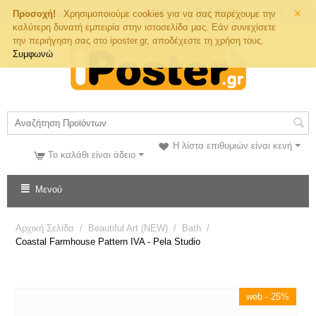
×
Τηλ. Παραγγελιών
Προσοχή!
Χρησιμοποιούμε cookies για να σας παρέχουμε την
καλύτερη δυνατή εμπειρία στην ιστοσελίδα μας. Εάν συνεχίσετε
την περιήγηση σας στο iposter.gr, αποδέχεστε τη χρήση τους.
Συμφωνώ
Η λίστα επιθυμιών είναι κενή
Το καλάθι είναι άδειο
Μενού
Αρχική Σελίδα
/
Beautiful Art (NEW)
/
Bath
/
Coastal Farmhouse Pattern IVA - Pela Studio
web - 25%