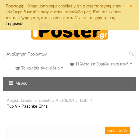
×
Τηλ. Παραγγελιών
Προσοχή!
Χρησιμοποιούμε cookies για να σας παρέχουμε την
καλύτερη δυνατή εμπειρία στην ιστοσελίδα μας. Εάν συνεχίσετε
την περιήγηση σας στο iposter.gr, αποδέχεστε τη χρήση τους.
Συμφωνώ
Η λίστα επιθυμιών είναι κενή
Το καλάθι είναι άδειο
Μενού
Αρχική Σελίδα
/
Beautiful Art (NEW)
/
Bath
/
Tub V - Paschke Chris
web - 25%