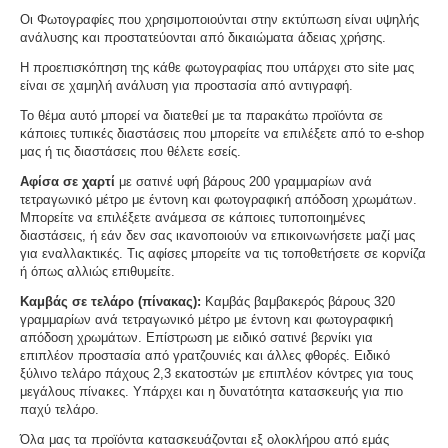
Οι Φωτογραφίες που χρησιμοποιούνται στην εκτύπωση είναι υψηλής
ανάλυσης και προστατεύονται από δικαιώματα άδειας χρήσης.
Η προεπισκόπηση της κάθε φωτογραφίας που υπάρχει στο site μας
είναι σε χαμηλή ανάλυση για προστασία από αντιγραφή.
Το θέμα αυτό μπορεί να διατεθεί με τα παρακάτω προϊόντα σε
κάποιες τυπικές διαστάσεις που μπορείτε να επιλέξετε από το e-shop
μας ή τις διαστάσεις που θέλετε εσείς.
Αφίσα σε χαρτί
με σατινέ υφή βάρους 200 γραμμαρίων ανά
τετραγωνικό μέτρο με έντονη και φωτογραφική απόδοση χρωμάτων.
Μπορείτε να επιλέξετε ανάμεσα σε κάποιες τυποποιημένες
διαστάσεις, ή εάν δεν σας ικανοποιούν να επικοινωνήσετε μαζί μας
για εναλλακτικές. Τις αφίσες μπορείτε να τις τοποθετήσετε σε κορνίζα
ή όπως αλλιώς επιθυμείτε.
Καμβάς σε τελάρο (πίνακας):
Καμβάς βαμβακερός βάρους 320
γραμμαρίων ανά τετραγωνικό μέτρο με έντονη και φωτογραφική
απόδοση χρωμάτων. Επίστρωση με ειδικό σατινέ βερνίκι για
επιπλέον προστασία από γρατζουνιές και άλλες φθορές. Ειδικό
ξύλινο τελάρο πάχους 2,3 εκατοστών με επιπλέον κόντρες για τους
μεγάλους πίνακες. Υπάρχει και η δυνατότητα κατασκευής για πιο
παχύ τελάρο.
Όλα μας τα προϊόντα κατασκευάζονται εξ ολοκλήρου από εμάς