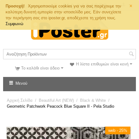
×
Τηλ. Παραγγελιών
Προσοχή!
Χρησιμοποιούμε cookies για να σας παρέχουμε την
καλύτερη δυνατή εμπειρία στην ιστοσελίδα μας. Εάν συνεχίσετε
την περιήγηση σας στο iposter.gr, αποδέχεστε τη χρήση τους.
Συμφωνώ
Η λίστα επιθυμιών είναι κενή
Το καλάθι είναι άδειο
Μενού
Αρχική Σελίδα
/
Beautiful Art (NEW)
/
Black & White
/
Geometric Patchwork Peacock Blue Square II - Pela Studio
web - 25%