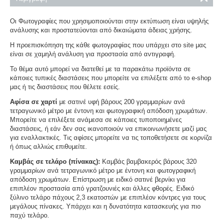
Οι Φωτογραφίες που χρησιμοποιούνται στην εκτύπωση είναι υψηλής
ανάλυσης και προστατεύονται από δικαιώματα άδειας χρήσης.
Η προεπισκόπηση της κάθε φωτογραφίας που υπάρχει στο site μας
είναι σε χαμηλή ανάλυση για προστασία από αντιγραφή.
Το θέμα αυτό μπορεί να διατεθεί με τα παρακάτω προϊόντα σε
κάποιες τυπικές διαστάσεις που μπορείτε να επιλέξετε από το e-shop
μας ή τις διαστάσεις που θέλετε εσείς.
Αφίσα σε χαρτί
με σατινέ υφή βάρους 200 γραμμαρίων ανά
τετραγωνικό μέτρο με έντονη και φωτογραφική απόδοση χρωμάτων.
Μπορείτε να επιλέξετε ανάμεσα σε κάποιες τυποποιημένες
διαστάσεις, ή εάν δεν σας ικανοποιούν να επικοινωνήσετε μαζί μας
για εναλλακτικές. Τις αφίσες μπορείτε να τις τοποθετήσετε σε κορνίζα
ή όπως αλλιώς επιθυμείτε.
Καμβάς σε τελάρο (πίνακας):
Καμβάς βαμβακερός βάρους 320
γραμμαρίων ανά τετραγωνικό μέτρο με έντονη και φωτογραφική
απόδοση χρωμάτων. Επίστρωση με ειδικό σατινέ βερνίκι για
επιπλέον προστασία από γρατζουνιές και άλλες φθορές. Ειδικό
ξύλινο τελάρο πάχους 2,3 εκατοστών με επιπλέον κόντρες για τους
μεγάλους πίνακες. Υπάρχει και η δυνατότητα κατασκευής για πιο
παχύ τελάρο.