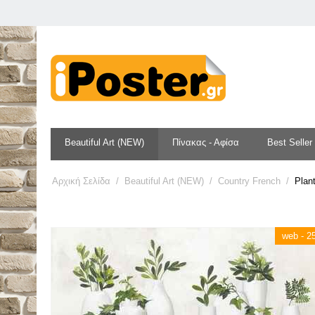
Beautiful Art (NEW)
Πίνακας - Αφίσα
Best Seller
Αρχική Σελίδα
/
Beautiful Art (NEW)
/
Country French
/
Plant
web - 