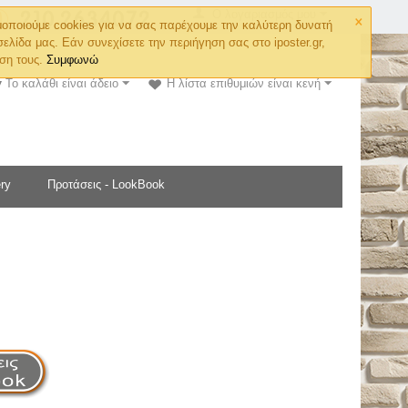
×
Ο λογαριασμός μου
οποιούμε cookies για να σας παρέχουμε την καλύτερη δυνατή
σελίδα μας. Εάν συνεχίσετε την περιήγηση σας στο iposter.gr,
ση τους.
Συμφωνώ
Το καλάθι είναι άδειο
Η λίστα επιθυμιών είναι κενή
ry
Προτάσεις - LookBook