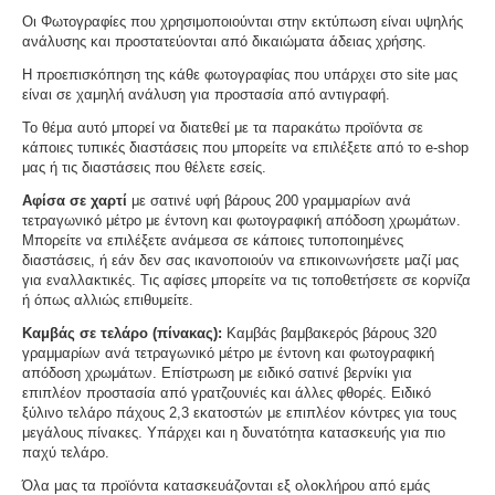
Οι Φωτογραφίες που χρησιμοποιούνται στην εκτύπωση είναι υψηλής
ανάλυσης και προστατεύονται από δικαιώματα άδειας χρήσης.
Η προεπισκόπηση της κάθε φωτογραφίας που υπάρχει στο site μας
είναι σε χαμηλή ανάλυση για προστασία από αντιγραφή.
Το θέμα αυτό μπορεί να διατεθεί με τα παρακάτω προϊόντα σε
κάποιες τυπικές διαστάσεις που μπορείτε να επιλέξετε από το e-shop
μας ή τις διαστάσεις που θέλετε εσείς.
Αφίσα σε χαρτί
με σατινέ υφή βάρους 200 γραμμαρίων ανά
τετραγωνικό μέτρο με έντονη και φωτογραφική απόδοση χρωμάτων.
Μπορείτε να επιλέξετε ανάμεσα σε κάποιες τυποποιημένες
διαστάσεις, ή εάν δεν σας ικανοποιούν να επικοινωνήσετε μαζί μας
για εναλλακτικές. Τις αφίσες μπορείτε να τις τοποθετήσετε σε κορνίζα
ή όπως αλλιώς επιθυμείτε.
Καμβάς σε τελάρο (πίνακας):
Καμβάς βαμβακερός βάρους 320
γραμμαρίων ανά τετραγωνικό μέτρο με έντονη και φωτογραφική
απόδοση χρωμάτων. Επίστρωση με ειδικό σατινέ βερνίκι για
επιπλέον προστασία από γρατζουνιές και άλλες φθορές. Ειδικό
ξύλινο τελάρο πάχους 2,3 εκατοστών με επιπλέον κόντρες για τους
μεγάλους πίνακες. Υπάρχει και η δυνατότητα κατασκευής για πιο
παχύ τελάρο.
Όλα μας τα προϊόντα κατασκευάζονται εξ ολοκλήρου από εμάς