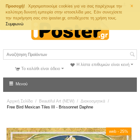
×
Τηλ. Παραγγελιών
Προσοχή!
Χρησιμοποιούμε cookies για να σας παρέχουμε την
καλύτερη δυνατή εμπειρία στην ιστοσελίδα μας. Εάν συνεχίσετε
την περιήγηση σας στο iposter.gr, αποδέχεστε τη χρήση τους.
Συμφωνώ
Η λίστα επιθυμιών είναι κενή
Το καλάθι είναι άδειο
Μενού
Αρχική Σελίδα
/
Beautiful Art (NEW)
/
Διακοσμητικά
/
Free Bird Mexican Tiles III - Brissonnet Daphne
web - 25%