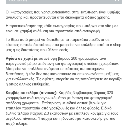
Οι Φωτογραφίες που χρησιμοποιούνται στην εκτύπωση είναι υψηλής
ανάλυσης και προστατεύονται από δικαιώματα άδειας χρήσης.
Η προεπισκόπηση της κάθε φωτογραφίας που υπάρχει στο site μας
είναι σε χαμηλή ανάλυση για προστασία από αντιγραφή.
Το θέμα αυτό μπορεί να διατεθεί με τα παρακάτω προϊόντα σε
κάποιες τυπικές διαστάσεις που μπορείτε να επιλέξετε από το e-shop
μας ή τις διαστάσεις που θέλετε εσείς.
Αφίσα σε χαρτί
με σατινέ υφή βάρους 200 γραμμαρίων ανά
τετραγωνικό μέτρο με έντονη και φωτογραφική απόδοση χρωμάτων.
Μπορείτε να επιλέξετε ανάμεσα σε κάποιες τυποποιημένες
διαστάσεις, ή εάν δεν σας ικανοποιούν να επικοινωνήσετε μαζί μας
για εναλλακτικές. Τις αφίσες μπορείτε να τις τοποθετήσετε σε κορνίζα
ή όπως αλλιώς επιθυμείτε.
Καμβάς σε τελάρο (πίνακας):
Καμβάς βαμβακερός βάρους 320
γραμμαρίων ανά τετραγωνικό μέτρο με έντονη και φωτογραφική
απόδοση χρωμάτων. Επίστρωση με ειδικό σατινέ βερνίκι για
επιπλέον προστασία από γρατζουνιές και άλλες φθορές. Ειδικό
ξύλινο τελάρο πάχους 2,3 εκατοστών με επιπλέον κόντρες για τους
μεγάλους πίνακες. Υπάρχει και η δυνατότητα κατασκευής για πιο
παχύ τελάρο.