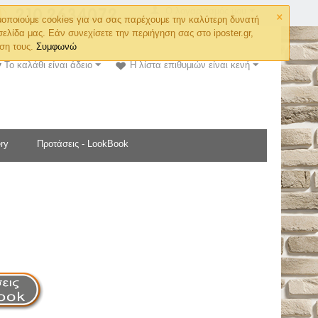
×
Ο λογαριασμός μου
οποιούμε cookies για να σας παρέχουμε την καλύτερη δυνατή
σελίδα μας. Εάν συνεχίσετε την περιήγηση σας στο iposter.gr,
ση τους.
Συμφωνώ
Το καλάθι είναι άδειο
Η λίστα επιθυμιών είναι κενή
ry
Προτάσεις - LookBook