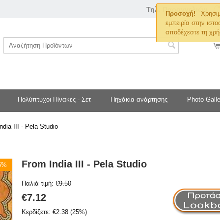
Τηλ. Παραγγελιών
Προσοχή!
Χρησιμ
εμπειρία στην ιστο
αποδέχεστε τη χρή
Πολύπτυχοι Πίνακες - Σετ
Πηχάκια ανάρτησης
Photo Galle
ndia III - Pela Studio
From India III - Pela Studio
25%
Παλιά τιμή:
€
9.50
€
7.12
Κερδίζετε:
€
2.38
(
25
%)