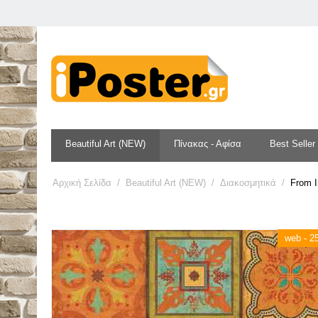
Beautiful Art (NEW)
Πίνακας - Αφίσα
Best Seller
Αρχική Σελίδα
/
Beautiful Art (NEW)
/
Διακοσμητικά
/
From I
web - 