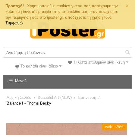
×
Τηλ. Παραγγελιών
Προσοχή!
Χρησιμοποιούμε cookies για να σας παρέχουμε την
καλύτερη δυνατή εμπειρία στην ιστοσελίδα μας. Εάν συνεχίσετε
την περιήγηση σας στο iposter.gr, αποδέχεστε τη χρήση τους.
Συμφωνώ
Η λίστα επιθυμιών είναι κενή
Το καλάθι είναι άδειο
Μενού
Αρχική Σελίδα
/
Beautiful Art (NEW)
/
Έμπνευση
/
Balance I - Thorns Becky
web - 25%