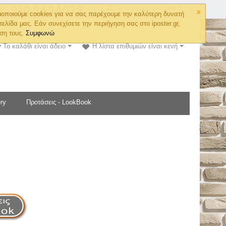
×
Ο λογαριασμός μου
οποιούμε cookies για να σας παρέχουμε την καλύτερη δυνατή
σελίδα μας. Εάν συνεχίσετε την περιήγηση σας στο iposter.gr,
ση τους.
Συμφωνώ
Το καλάθι είναι άδειο
Η λίστα επιθυμιών είναι κενή
ry
Προτάσεις - LookBook