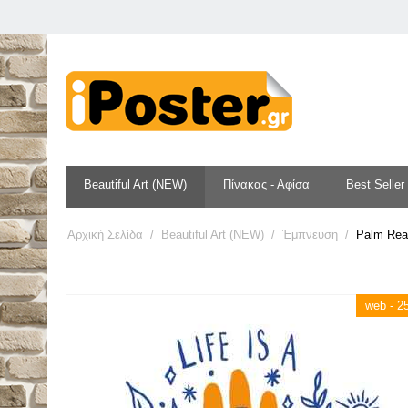
Beautiful Art (NEW)
Πίνακας - Αφίσα
Best Seller
Αρχική Σελίδα
/
Beautiful Art (NEW)
/
Έμπνευση
/
Palm Read
web - 