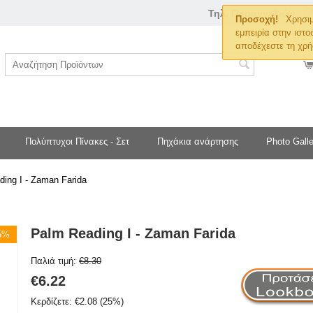
Τηλ. Παραγγελιών
Προσοχή!
Χρησιμ
εμπειρία στην ιστο
αποδέχεστε τη χρή
Πολύπτυχοι Πίνακες - Σετ
Πηχάκια ανάρτησης
Photo Galle
ing I - Zaman Farida
Palm Reading I - Zaman Farida
25%
Παλιά τιμή:
€
8.30
€
6.22
Κερδίζετε:
€
2.08
(
25
%)