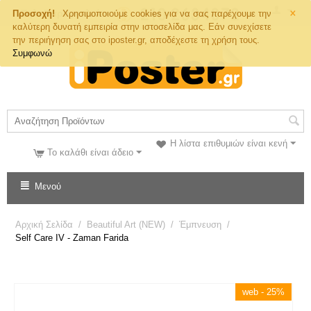
×
Τηλ. Παραγγελιών
Προσοχή!
Χρησιμοποιούμε cookies για να σας παρέχουμε την
καλύτερη δυνατή εμπειρία στην ιστοσελίδα μας. Εάν συνεχίσετε
την περιήγηση σας στο iposter.gr, αποδέχεστε τη χρήση τους.
Συμφωνώ
Η λίστα επιθυμιών είναι κενή
Το καλάθι είναι άδειο
Μενού
Αρχική Σελίδα
/
Beautiful Art (NEW)
/
Έμπνευση
/
Self Care IV - Zaman Farida
web - 25%