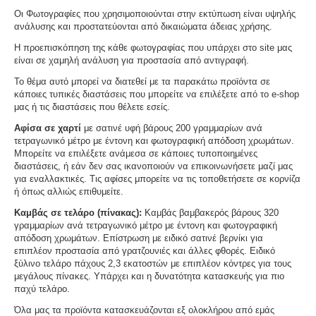
Οι Φωτογραφίες που χρησιμοποιούνται στην εκτύπωση είναι υψηλής
ανάλυσης και προστατεύονται από δικαιώματα άδειας χρήσης.
Η προεπισκόπηση της κάθε φωτογραφίας που υπάρχει στο site μας
είναι σε χαμηλή ανάλυση για προστασία από αντιγραφή.
Το θέμα αυτό μπορεί να διατεθεί με τα παρακάτω προϊόντα σε
κάποιες τυπικές διαστάσεις που μπορείτε να επιλέξετε από το e-shop
μας ή τις διαστάσεις που θέλετε εσείς.
Αφίσα σε χαρτί
με σατινέ υφή βάρους 200 γραμμαρίων ανά
τετραγωνικό μέτρο με έντονη και φωτογραφική απόδοση χρωμάτων.
Μπορείτε να επιλέξετε ανάμεσα σε κάποιες τυποποιημένες
διαστάσεις, ή εάν δεν σας ικανοποιούν να επικοινωνήσετε μαζί μας
για εναλλακτικές. Τις αφίσες μπορείτε να τις τοποθετήσετε σε κορνίζα
ή όπως αλλιώς επιθυμείτε.
Καμβάς σε τελάρο (πίνακας):
Καμβάς βαμβακερός βάρους 320
γραμμαρίων ανά τετραγωνικό μέτρο με έντονη και φωτογραφική
απόδοση χρωμάτων. Επίστρωση με ειδικό σατινέ βερνίκι για
επιπλέον προστασία από γρατζουνιές και άλλες φθορές. Ειδικό
ξύλινο τελάρο πάχους 2,3 εκατοστών με επιπλέον κόντρες για τους
μεγάλους πίνακες. Υπάρχει και η δυνατότητα κατασκευής για πιο
παχύ τελάρο.
Όλα μας τα προϊόντα κατασκευάζονται εξ ολοκλήρου από εμάς