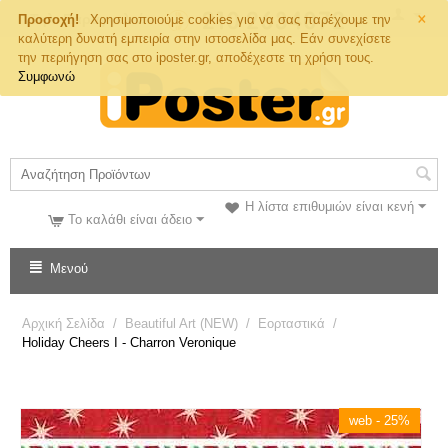
×
Τηλ. Παραγγελιών
Προσοχή!
Χρησιμοποιούμε cookies για να σας παρέχουμε την
καλύτερη δυνατή εμπειρία στην ιστοσελίδα μας. Εάν συνεχίσετε
την περιήγηση σας στο iposter.gr, αποδέχεστε τη χρήση τους.
Συμφωνώ
Η λίστα επιθυμιών είναι κενή
Το καλάθι είναι άδειο
Μενού
Αρχική Σελίδα
/
Beautiful Art (NEW)
/
Εορταστικά
/
Holiday Cheers I - Charron Veronique
web - 25%