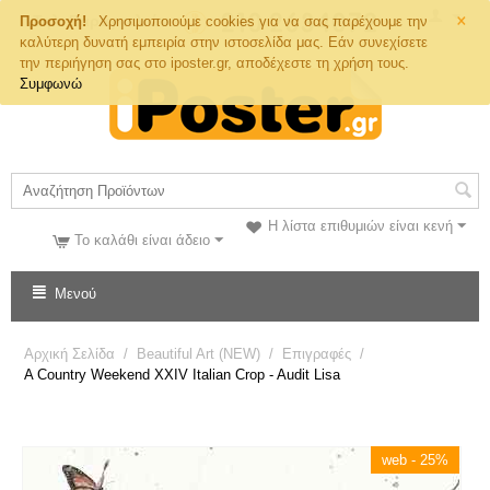
×
Τηλ. Παραγγελιών
Προσοχή!
Χρησιμοποιούμε cookies για να σας παρέχουμε την
καλύτερη δυνατή εμπειρία στην ιστοσελίδα μας. Εάν συνεχίσετε
την περιήγηση σας στο iposter.gr, αποδέχεστε τη χρήση τους.
Συμφωνώ
Η λίστα επιθυμιών είναι κενή
Το καλάθι είναι άδειο
Μενού
Αρχική Σελίδα
/
Beautiful Art (NEW)
/
Επιγραφές
/
A Country Weekend XXIV Italian Crop - Audit Lisa
web - 25%