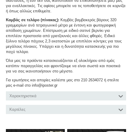
διαστάσεις, ή εάν δεν σας ικανοποιούν να επικοινωνήσετε μαζί μας
για εναλλακτικές. Τις αφίσες μπορείτε να τις τοποθετήσετε σε κορνίζα
ή όπως αλλιώς επιθυμείτε.
Καμβάς σε τελάρο (πίνακας):
Καμβάς βαμβακερός βάρους 320
γραμμαρίων ανά τετραγωνικό μέτρο με έντονη και φωτογραφική
απόδοση χρωμάτων. Επίστρωση με ειδικό σατινέ βερνίκι για
επιπλέον προστασία από γρατζουνιές και άλλες φθορές. Ειδικό
ξύλινο τελάρο πάχους 2,3 εκατοστών με επιπλέον κόντρες για τους
μεγάλους πίνακες. Υπάρχει και η δυνατότητα κατασκευής για πιο
παχύ τελάρο.
Όλα μας τα προϊόντα κατασκευάζονται εξ ολοκλήρου από εμάς
κατόπιν παραγγελίας και φροντίζουμε να είναι σωστά και ποιοτικά
για να σας ικανοποιήσουν στο μέγιστο.
Για ερωτήσεις και απορίες καλέστε μας στο 210 2634072 ή στείλτε
μας e-mail στο info@iposter.gr
Χαρακτηριστικά
Καρτέλες