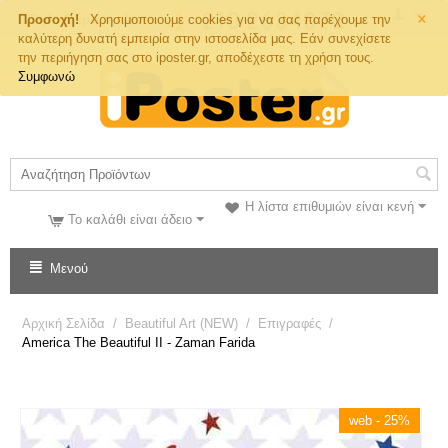
×
Τηλ. Παραγγελιών
Προσοχή!
Χρησιμοποιούμε cookies για να σας παρέχουμε την
καλύτερη δυνατή εμπειρία στην ιστοσελίδα μας. Εάν συνεχίσετε
την περιήγηση σας στο iposter.gr, αποδέχεστε τη χρήση τους.
Συμφωνώ
Η λίστα επιθυμιών είναι κενή
Το καλάθι είναι άδειο
Μενού
Αρχική Σελίδα
/
Beautiful Art (NEW)
/
Επιγραφές
/
America The Beautiful II - Zaman Farida
web - 25%