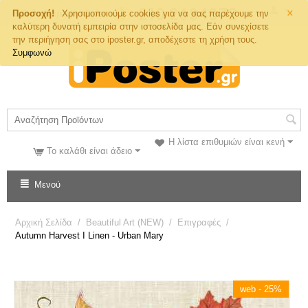
×
Τηλ. Παραγγελιών
Προσοχή!
Χρησιμοποιούμε cookies για να σας παρέχουμε την
καλύτερη δυνατή εμπειρία στην ιστοσελίδα μας. Εάν συνεχίσετε
την περιήγηση σας στο iposter.gr, αποδέχεστε τη χρήση τους.
Συμφωνώ
Η λίστα επιθυμιών είναι κενή
Το καλάθι είναι άδειο
Μενού
Αρχική Σελίδα
/
Beautiful Art (NEW)
/
Επιγραφές
/
Autumn Harvest I Linen - Urban Mary
web - 25%