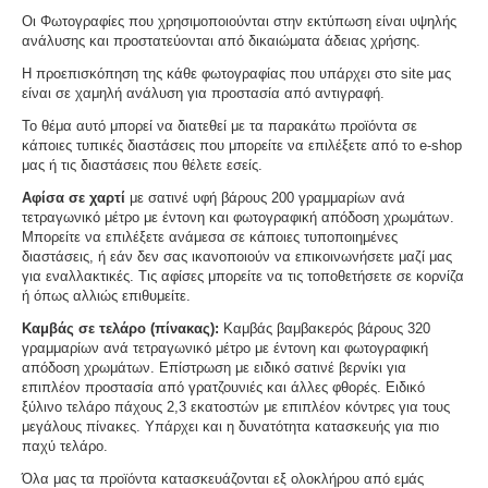
Οι Φωτογραφίες που χρησιμοποιούνται στην εκτύπωση είναι υψηλής
ανάλυσης και προστατεύονται από δικαιώματα άδειας χρήσης.
Η προεπισκόπηση της κάθε φωτογραφίας που υπάρχει στο site μας
είναι σε χαμηλή ανάλυση για προστασία από αντιγραφή.
Το θέμα αυτό μπορεί να διατεθεί με τα παρακάτω προϊόντα σε
κάποιες τυπικές διαστάσεις που μπορείτε να επιλέξετε από το e-shop
μας ή τις διαστάσεις που θέλετε εσείς.
Αφίσα σε χαρτί
με σατινέ υφή βάρους 200 γραμμαρίων ανά
τετραγωνικό μέτρο με έντονη και φωτογραφική απόδοση χρωμάτων.
Μπορείτε να επιλέξετε ανάμεσα σε κάποιες τυποποιημένες
διαστάσεις, ή εάν δεν σας ικανοποιούν να επικοινωνήσετε μαζί μας
για εναλλακτικές. Τις αφίσες μπορείτε να τις τοποθετήσετε σε κορνίζα
ή όπως αλλιώς επιθυμείτε.
Καμβάς σε τελάρο (πίνακας):
Καμβάς βαμβακερός βάρους 320
γραμμαρίων ανά τετραγωνικό μέτρο με έντονη και φωτογραφική
απόδοση χρωμάτων. Επίστρωση με ειδικό σατινέ βερνίκι για
επιπλέον προστασία από γρατζουνιές και άλλες φθορές. Ειδικό
ξύλινο τελάρο πάχους 2,3 εκατοστών με επιπλέον κόντρες για τους
μεγάλους πίνακες. Υπάρχει και η δυνατότητα κατασκευής για πιο
παχύ τελάρο.
Όλα μας τα προϊόντα κατασκευάζονται εξ ολοκλήρου από εμάς