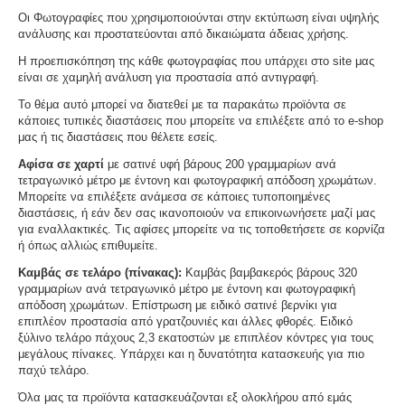
Οι Φωτογραφίες που χρησιμοποιούνται στην εκτύπωση είναι υψηλής
ανάλυσης και προστατεύονται από δικαιώματα άδειας χρήσης.
Η προεπισκόπηση της κάθε φωτογραφίας που υπάρχει στο site μας
είναι σε χαμηλή ανάλυση για προστασία από αντιγραφή.
Το θέμα αυτό μπορεί να διατεθεί με τα παρακάτω προϊόντα σε
κάποιες τυπικές διαστάσεις που μπορείτε να επιλέξετε από το e-shop
μας ή τις διαστάσεις που θέλετε εσείς.
Αφίσα σε χαρτί
με σατινέ υφή βάρους 200 γραμμαρίων ανά
τετραγωνικό μέτρο με έντονη και φωτογραφική απόδοση χρωμάτων.
Μπορείτε να επιλέξετε ανάμεσα σε κάποιες τυποποιημένες
διαστάσεις, ή εάν δεν σας ικανοποιούν να επικοινωνήσετε μαζί μας
για εναλλακτικές. Τις αφίσες μπορείτε να τις τοποθετήσετε σε κορνίζα
ή όπως αλλιώς επιθυμείτε.
Καμβάς σε τελάρο (πίνακας):
Καμβάς βαμβακερός βάρους 320
γραμμαρίων ανά τετραγωνικό μέτρο με έντονη και φωτογραφική
απόδοση χρωμάτων. Επίστρωση με ειδικό σατινέ βερνίκι για
επιπλέον προστασία από γρατζουνιές και άλλες φθορές. Ειδικό
ξύλινο τελάρο πάχους 2,3 εκατοστών με επιπλέον κόντρες για τους
μεγάλους πίνακες. Υπάρχει και η δυνατότητα κατασκευής για πιο
παχύ τελάρο.
Όλα μας τα προϊόντα κατασκευάζονται εξ ολοκλήρου από εμάς