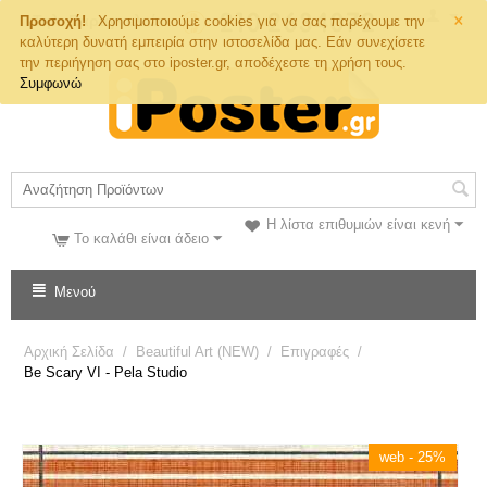
×
Τηλ. Παραγγελιών
Προσοχή!
Χρησιμοποιούμε cookies για να σας παρέχουμε την
καλύτερη δυνατή εμπειρία στην ιστοσελίδα μας. Εάν συνεχίσετε
την περιήγηση σας στο iposter.gr, αποδέχεστε τη χρήση τους.
Συμφωνώ
Η λίστα επιθυμιών είναι κενή
Το καλάθι είναι άδειο
Μενού
Αρχική Σελίδα
/
Beautiful Art (NEW)
/
Επιγραφές
/
Be Scary VI - Pela Studio
web - 25%